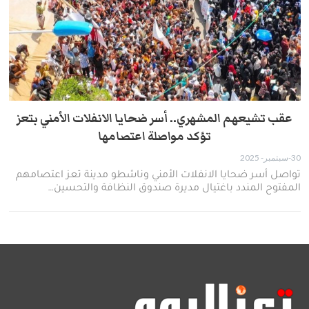
عقب تشيعهم المشهري.. أسر ضحايا الانفلات الأمني بتعز
تؤكد مواصلة اعتصامها
30-سبتمبر- 2025
تواصل أسر ضحايا الانفلات الأمني وناشطو مدينة تعز اعتصامهم
المفتوح المندد باغتيال مديرة صندوق النظافة والتحسين…