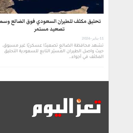
تحليق مكثف للطيران السعودي فوق الضالع وسط
تصعيد مستمر
11-يناير- 2026
تشهد محافظة الضالع تصعيدًا عسكريًا غير مسبوق،
حيث واصل الطيران المسيّر التابع للسعودية التحليق
المكثف في أجواء…