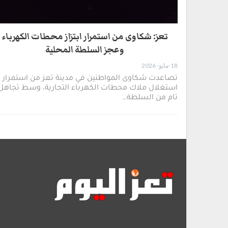
تعز: شكاوى من استمرار ابتزاز محطات الكهرباء
وعجز السلطة المحلية
18-مايو- 2026
تصاعدت شكاوى المواطنين في مدينة تعز من استمرار
استغلال ملاك محطات الكهرباء التجارية، وسط تجاهل
تام من السلطة…