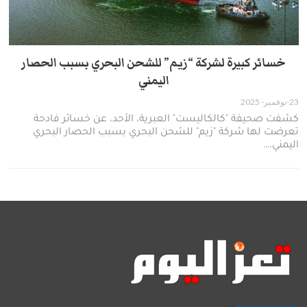
خسائر كبيرة لشركة “زيم” للشحن البحري بسبب الحصار
اليمني
23-نوفمبر- 2025
كشفت صحيفة "كالكاليست" العبرية، الأحد، عن خسائر فادحة
تعرضت لها شركة "زيم" للشحن البحري بسبب الحصار البحري
اليمني،…