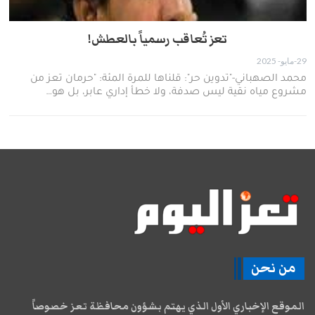
تعز تُعاقب رسمياً بالعطش!
29-مايو- 2025
محمد الصهباني-"تدوين حر": قلناها للمرة المئة: "حرمان تعز من
مشروع مياه نقية ليس صدفة، ولا خطأ إداري عابر، بل هو…
من نحن
الموقع الإخباري الأول الذي يهتم بشؤون محافظة تعز خصوصاً