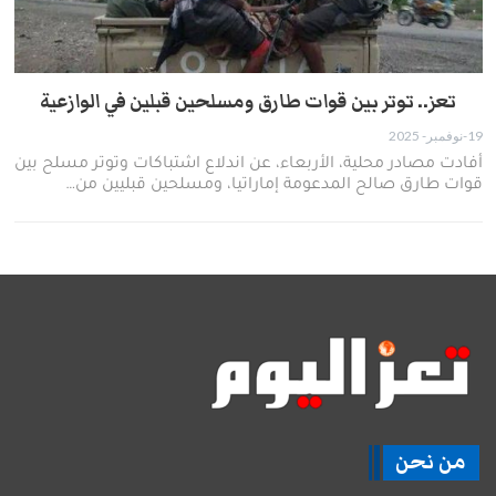
تعز.. توتر بين قوات طارق ومسلحين قبلين في الوازعية
19-نوفمبر- 2025
أفادت مصادر محلية، الأربعاء، عن اندلاع اشتباكات وتوتر مسلح بين
قوات طارق صالح المدعومة إماراتيا، ومسلحين قبليين من…
من نحن