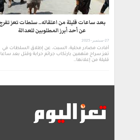
بعد ساعات قليلة من اعتقاله.. سلطات تعز تفرج
عن أحد أبرز المطلوبين للعدالة
27-سبتمبر- 2025
أفادت مصادر محلية، السبت، عن إطلاق السلطات في
تعز سراح متهمين بارتكاب جرائم حرابة وقتل بعد ساعا
قليلة من إعلانها…