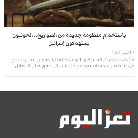
باستخدام منظومة جديدة من الصواريخ.. الحوثيون
يستهدفون إسرائيل
2-أكتوبر- 2024
كشف المتحدث العسكري لقوات صنعاء-الحوثيين، يحيى سريع،
عن تنفيذهم عملية استهداف صاروخية إلى عمق كيان الاحتلال…