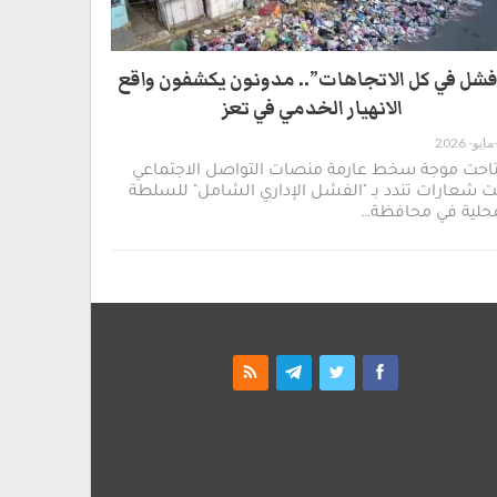
شل في كل الاتجاهات”.. مدونون يكشفون واقع
الانهيار الخدمي في تعز
تاحت موجة سخط عارمة منصات التواصل الاجتماعي
 شعارات تندد بـ "الفشل الإداري الشامل" للسلطة
محلية في محافظة…