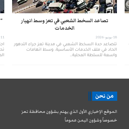
تصاعد السخط الشعبي في تعز وسط انهيار
“ف
الخدمات
18-يونيو- 2026
11-مايو- 2026
​تتصاعد حدة السخط الشعبي في مدينة تعز جراء التدهور
​اج
الحاد في ملف الخدمات الأساسية، وسط اتهامات
تحت
واسعة للسلطة المحلية…
ال
من نحن
الموقع الإخباري الأول الذي يهتم بشؤون محافظة تعز
خصوصاً وشؤون اليمن عموماً