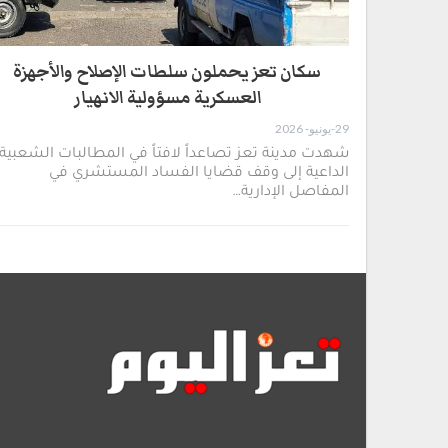
سكان تعز يحملون سلطات الإصلاح والأجهزة
العسكرية مسؤولية الانهيار ​
29-يونيو- 2026
​شهدت مدينة تعز تصاعداً لافتاً في المطالبات الشعبية
الداعية إلى وقف قضايا الفساد المستشري في
المفاصل الإدارية…