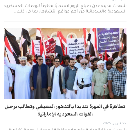
شهدت مدينة عدن صباح اليوم انسحابًا مفاجئاً للوحدات العسكرية
السعودية والسودانية من أهم مواقع انتشارها، بما في ذلك…
تظاهرة في المهرة تنديدا بالتدهور المعيشي وتطالب برحيل
القوات السعودية الإماراتية
22-فبراير- 2025