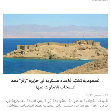
السعودية تشيّد قاعدة عسكرية في جزيرة “زقر” بعد
انسحاب الامارات منها
15-ديسمبر- 2019
شيدت القوات السعودية المتواجدة في اليمن قاعدة عسكرية في
جزيرة "زقر" القريبة من مضيق باب المندب ،بعد انسحاب القوات…