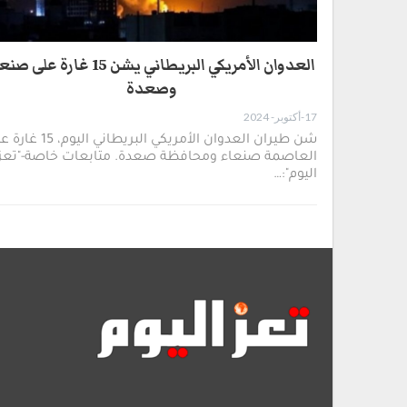
العدوان الأمريكي البريطاني يشن 15 غارة على 
وصعدة
17-أكتوبر- 2024
شن طيران العدوان الأمريكي البريطاني اليوم
العاصمة صنعاء ومحافظة صعدة. متابعات خاصة-"تعز
اليوم":…