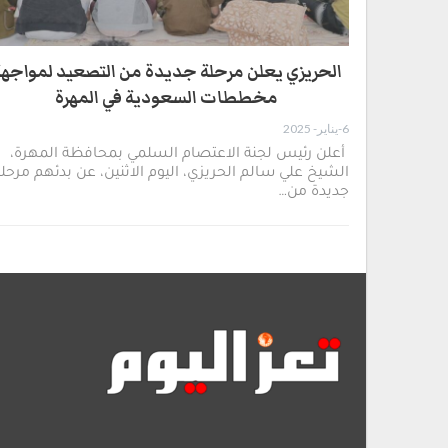
الحريزي يعلن مرحلة جديدة من التصعيد لمواجه
مخططات السعودية في المهرة
6-يناير- 2025
أعلن رئيس لجنة الاعتصام السلمي بمحافظة المهرة،
الشيخ علي سالم الحريزي، اليوم الاثنين، عن بدئهم مرحل
جديدة من…