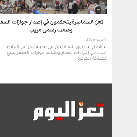
تعز: السماسرة يتحكمون في إصدار جوازات السفر
وصمت رسمي مريب
7-يونيو- 2026
تتواصل شكاوى المواطنين في مدينة تعز من التباطؤ
الحاد في إجراءات إصدار وطباعة جوازات السفر بفرع
مصلحة الهجرة…