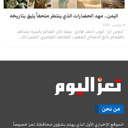
اليمن.. مهد الحضارات الذي ينتظر متحفاً يليق بتاريخه
4-نوفمبر- 2025
"تدوين حر"- أيوب أحمد هادي: بينما كان العالم بأسره يشاهد
باهتمام بالغ الافتتاح المهيب للمتحف المصري الكبير،ذلك…
من نحن
الموقع الإخباري الأول الذي يهتم بشؤون محافظة تعز خصوصاً