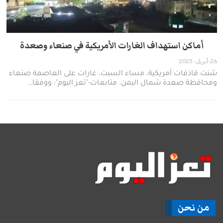
أماكن استهداف الغارات الأمريكية في صنعاء وصعدة
26-أبريل- 2025
شنت قاذفات أمريكية، مساء السبت، غارات على العاصمة صنعاء
ومحافظة صعدة شمال اليمن. متابعات-"تعز اليوم": ووفقا…
من نحن