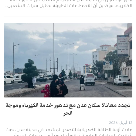
أبدى مواطنون في مدينة عدن استياءهم الشديد من تدهور خدمة
الكهرباء، مؤكدين أن الانقطاعات الطويلة مقابل فترات التشغيل…
تجدد معاناة سكان عدن مع تدهور خدمة الكهرباء وموجة
الحر
12-أبريل- 2026
​عادت أزمة الطاقة الكهربائية لتتصدر المشهد في مدينة عدن، حيث