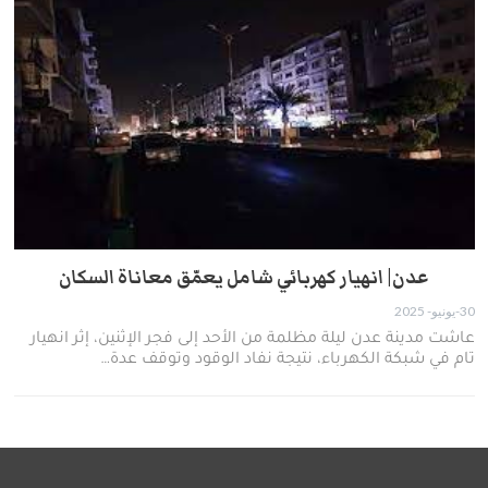
عدن| انهيار كهربائي شامل يعمّق معاناة السكان
30-يونيو- 2025
عاشت مدينة عدن ليلة مظلمة من الأحد إلى فجر الإثنين، إثر انهيار
تام في شبكة الكهرباء، نتيجة نفاد الوقود وتوقف عدة…