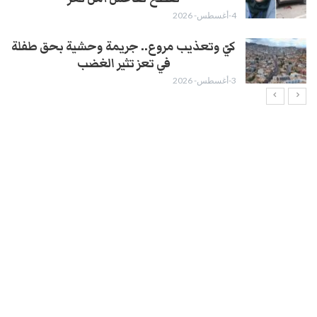
4-أغسطس- 2026
كيّ وتعذيب مروع.. جريمة وحشية بحق طفلة
في تعز تثير الغضب
3-أغسطس- 2026