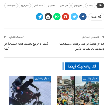
إصابات
اخبار اليمن
اخر الاخبار
اطلاق نار
انفلات أمني
تعز اليوم
مدينة تعز
شارك
المقال السابق
المقال التالي
عدن: إصابة مواطن برصاص مسلحين
قتيل وجريح باشتباكات مسلحة في
وتنديد بالانفلات الأمني
أبين
قد يعجبك ايضا
أخبار وتقارير
أخبار وتقارير