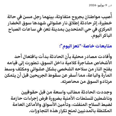
في
9-يوليو- 2026
أُصيب مواطنان بجروح متفاوتة، بينهما رجل مسن في حالة
خطيرة، إثر حادثة إطلاق نار عشوائي شهدها سوق الخضار
المركزي في حي المتحدين بمدينة تعز، في ساعات الصباح
الباكر اليوم.
متابعات خاصة-“تعز اليوم”:
​وأفادت مصادر محلية بأن الحادثة بدأت بافتعال أحد
الأشخاص مشاجرة كلامية داخل السوق، تطورت إلى قيامه
بفتح النار من سلاحه الشخصي بشكل عشوائي ومكثف وسط
المارة والباعة، مما أسفر عن سقوط الجريحين قبل أن يتمكن
مرتادو السوق من محاصرته.
​وجددت الحادثة مطالب واسعة من قبل حقوقيين
وناشطين للسلطات الأمنية بضرورة فرض إجراءات حازمة
لضبط السلاح المنفلت، وتأمين الأسواق والأماكن العامة
المكتظة بالمدنيين لمنع تكرار هذه التجاوزات.