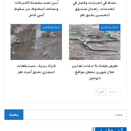
نشاط في الجبايات وفشل في
أبين تحت مقصلة الاغتيالات
الخدمات.. إهمال صندوق
وتصاعد المخاوف من سقوط
التحسين يخنق تعز
أمني كامل
أخبار وتقارير
أخبار وتقارير
تعرض طفلة لـ9 لدغات ثعابين
كارثة بيئية.. مستنقعات
خلال شهرين تشعل مواقع
المجاري تخنق أحياء تعز
التواصل
السابق
التالي