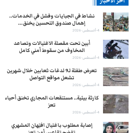
آخر الأخبار
نشاط في الجبايات وفشل في الخدمات..
إهمال صندوق التحسين يخنق…
4-أغسطس- 2026
أبين تحت مقصلة الاغتيالات وتصاعد
المخاوف من سقوط أمني كامل
4-أغسطس- 2026
تعرض طفلة لـ9 لدغات ثعابين خلال شهرين
تشعل مواقع التواصل
4-أغسطس- 2026
كارثة بيئية.. مستنقعات المجاري تخنق أحياء
تعز
4-أغسطس- 2026
إصابة مطلوب باغتيال افتِهان المشهري
تفضح تقاعس أمن تعز