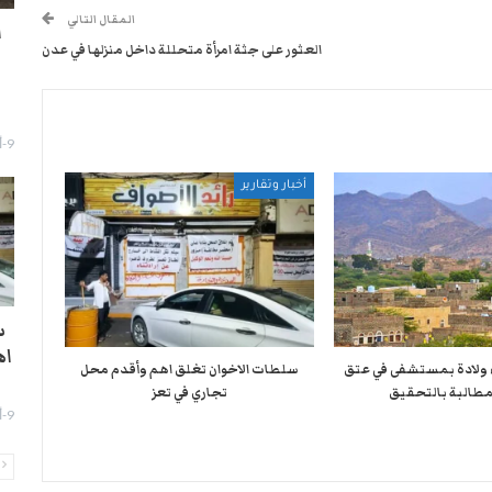
المقال التالي
ا
العثور على جثة امرأة متحللة داخل منزلها في عدن
9-أغسطس- 2026
أخبار وتقارير
س
اه
اء ولادة بمستشفى في عتق
سلطات الاخوان تغلق اهم وأقدم محل
لمطالبة بالتحقيق
تجاري في تعز
9-أغسطس- 2026