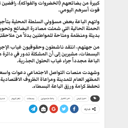
كبيرة من بضائعهم (الخضروات والفواكه)، رافضين ال
قوت أسرهم اليومي.
واتهم الباعة بعض مسؤولي السلطة المحلية بتأجير 
الحملة الحالية التي شملت مصادرة البضائع وتحوي
بديلة ومنظمة ومتاحة للمواطنين بدلاً من ملاحقت
​من جهتهم، انتقد ناشطون وحقوقيون غياب الإجراءات
البسطات، مشيرين إلى أن المشكلة تدور في دائرة م
الباعة مجدداً جراء غياب الحلول الجذرية.
وشهدت منصات التواصل الاجتماعي دعوات واسعة ل
المظهر العام للمدينة ومراعاة الظروف الاقتصادية
تحفظ كرامة ورزق الباعة البسطاء.
اخبار اليمن
اخر الاخبار
باعة متجولين
بسطات
تعز اليوم
مدينة
شارك