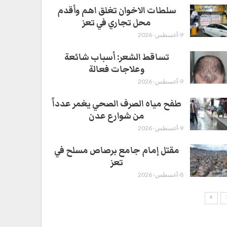
سلطات الاخوان تغلق اهم وأقدم
محل تجاري في تعز
9-أغسطس- 2026
تساقط الشعر: أسباب شائعة
وعلاجات فعالة
9-أغسطس- 2026
طفح مياه الصرف الصحي يغمر عدداً
من شوارع عدن
9-أغسطس- 2026
مقتل إمام جامع برصاص مسلح في
تعز
8-أغسطس- 2026