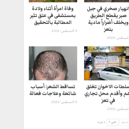
نهيار صخري في جبل
وفاة امرأة أثناء ولادة
صبر يقطع الطريق
بمستشفى في عتق تثير
ويخلف أضراراً مادية
المطالبة بالتحقيق
بتعز
9-أغسطس- 2026
لطات الاخوان تغلق
تساقط الشعر: أسباب
م وأقدم محل تجاري
شائعة وعلاجات فعالة
في تعز
9-أغسطس- 2026
السابق
التالي
1 من 2