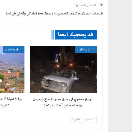
المقال السابق
قيادات عسكرية تنهب العقارات وسط عجز قضائي وأمني في تعز
قد يعجبك ايضا
أخبار وتقارير
أخبار وتقارير
انهيار صخري في جبل صبر يقطع الطريق
وفاة امرأة أثن
ويخلف أضراراً مادية بتعز
تثير ا
السابق
التالي