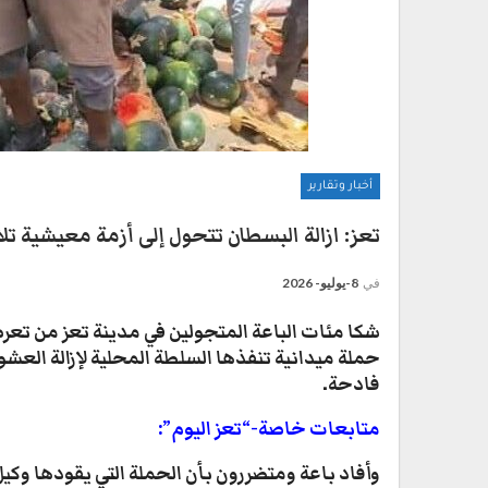
أخبار وتقارير
تعز: ازالة البسطان تتحول إلى أزمة معيشية تلا
في
8-يوليو- 2026
​شكا مئات الباعة المتجولين في مدينة تعز من تع
حملة ميدانية تنفذها السلطة المحلية لإزالة الع
فادحة.
متابعات خاصة-“تعز اليوم”:
​وأفاد باعة ومتضررون بأن الحملة التي يقودها و