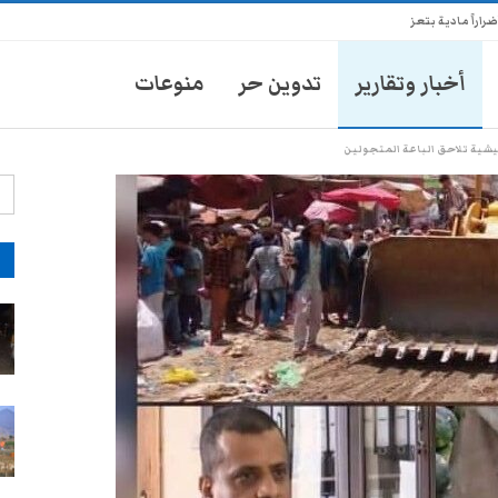
راً مادية بتعز
أخبار وتقارير
تدوين حر
منوعات
يشية تلاحق الباعة المتجولين ​
آ
انعدام تام للغاز في عدن لليوم
السابع وتوقف مفاجئ لحركة…
1-أغسطس- 2026
تعز: احتجاز شيخاً ثمانينياً بناءً على
شكوى من مطلوب أمني
30-يوليو- 2026