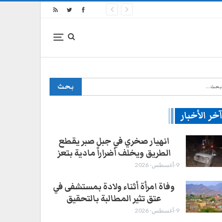
خر الأخبار
انهيار صخري في جبل صبر يقطع
الطريق ويخلف أضراراً مادية بتعز
9-أغسطس- 2026
وفاة امرأة أثناء ولادة بمستشفى في
عتق تثير المطالبة بالتحقيق
9-أغسطس- 2026