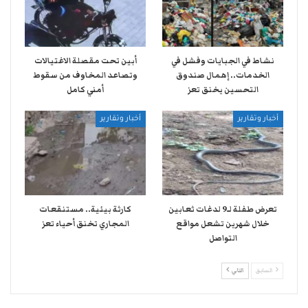
نشاط في الجبايات وفشل في
أبين تحت مقصلة الاغتيالات
الخدمات.. إهمال صندوق
وتصاعد المخاوف من سقوط
التحسين يخنق تعز
أمني كامل
أخبار وتقارير
أخبار وتقارير
تعرض طفلة لـ9 لدغات ثعابين
كارثة بيئية.. مستنقعات
خلال شهرين تشعل مواقع
المجاري تخنق أحياء تعز
التواصل
السابق
التالي