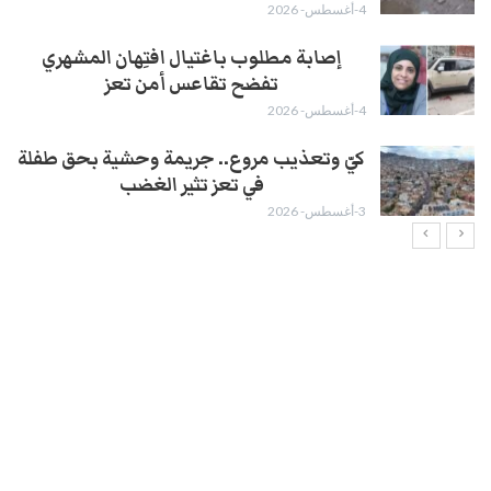
4-أغسطس- 2026
إصابة مطلوب باغتيال افتِهان المشهري
تفضح تقاعس أمن تعز
4-أغسطس- 2026
كيّ وتعذيب مروع.. جريمة وحشية بحق طفلة
في تعز تثير الغضب
3-أغسطس- 2026