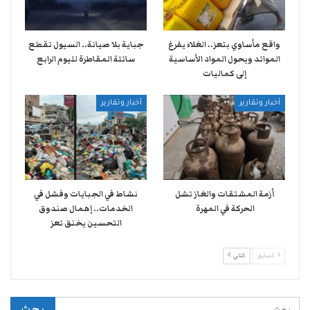
واقع مأساوي بتعز.. الغلاء يفرغ
جباية بلا صيانة.. السيول تقطع
الموائد ويحول المواد الأساسية
سائلة المقاطرة لليوم الرابع
إلى كماليات
أخبار وتقارير
أخبار وتقارير
أزمة المشتقات والغاز تشل
نشاط في الجبايات وفشل في
الحركة في المهرة ​
الخدمات.. إهمال صندوق
التحسين يخنق تعز
السابق
التالي