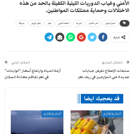
الأمني وغياب الدوريات الليلية الكفيلة بالحد من هذه
الاختلالات وحماية ممتلكات المواطنين.
اخبار اليمن
اخر الاخبار
التربة
انفلات أمني
تعز
تعز اليوم
سرقة
شارك
المقال السابق
المقال التالي
سلطات الإصلاح تفرض جبايات
أزمة المياه وارتفاع أسعار “الوايتات”
جديدة على المزارعين في ريف تعز
في تعز تفاقم معاناة السكان
قد يعجبك ايضا
أخبار وتقارير
أخبار وتقارير