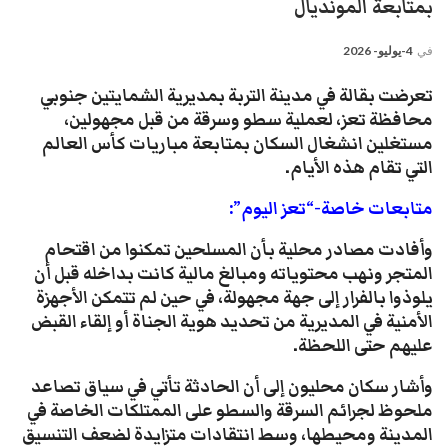
بمتابعة المونديال ​
في
4-يوليو- 2026
​تعرضت بقالة في مدينة التربة بمديرية الشمايتين جنوبي
محافظة تعز، لعملية سطو وسرقة من قبل مجهولين،
مستغلين انشغال السكان بمتابعة مباريات كأس العالم
التي تقام هذه الأيام.
متابعات خاصة-“تعز اليوم”:
​وأفادت مصادر محلية بأن المسلحين تمكنوا من اقتحام
المتجر ونهب محتوياته ومبالغ مالية كانت بداخله قبل أن
يلوذوا بالفرار إلى جهة مجهولة، في حين لم تتمكن الأجهزة
الأمنية في المديرية من تحديد هوية الجناة أو إلقاء القبض
عليهم حتى اللحظة.
​وأشار سكان محليون إلى أن الحادثة تأتي في سياق تصاعد
ملحوظ لجرائم السرقة والسطو على الممتلكات الخاصة في
المدينة ومحيطها، وسط انتقادات متزايدة لضعف التنسيق