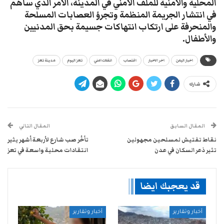
المحلية والأمنية للملف الأمني في المدينة، الأمر الذي ساهم
في انتشار الجريمة المنظمة وتجرؤ العصابات المسلحة
والمنحرفة على ارتكاب انتهاكات جسيمة بحق المدنيين
والأطفال.
اخبار اليمن
اخر الاخبار
اغتصاب
انفلات امني
تعز اليوم
مدينة تعز
شارك
المقال السابق
المقال التالي
نقاط تفتيش لمسلحين مجهولين
تأخُر صب شارع لأربعة أشهر يثير
تثير ذعر السكان في عدن
انتقادات محلية واسعة في تعز
قد يعجبك ايضا
أخبار وتقارير
أخبار وتقارير