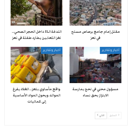
مقتل إمام جامع برصاص مسلح
اللدغة الـ11 داخل الحجر الصحي..
في تعز
لغز الثعابين يطارد طفلة في تعز
أخبار وتقارير
أخبار وتقارير
مسؤول محلي في لحج بمارسة
واقع مأساوي بتعز.. الغلاء يفرغ
الابتزاز بحق نساء
الموائد ويحول المواد الأساسية
إلى كماليات
السابق
التالي