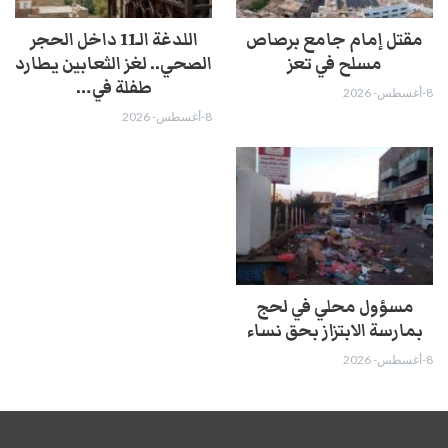
مقتل إمام جامع برصاص
اللدغة الـ11 داخل الحجر
مسلح في تعز
الصحي.. لغز الثعابين يطارد
طفلة في…
8-أغسطس- 2026
8-أغسطس- 2026
مسؤول محلي في لحج
بمارسة الابتزاز بحق نساء
8-أغسطس- 2026