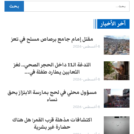
آخر الأخبار
مقتل إمام جامع برصاص مسلح في تعز
8-أغسطس- 2026
اللدغة الـ11 داخل الحجر الصحي.. لغز
الثعابين يطارد طفلة في…
8-أغسطس- 2026
مسؤول محلي في لحج بمارسة الابتزاز بحق
نساء
8-أغسطس- 2026
اكتشافات مذهلة قرب القمر: هل هناك
حضارة غير بشرية