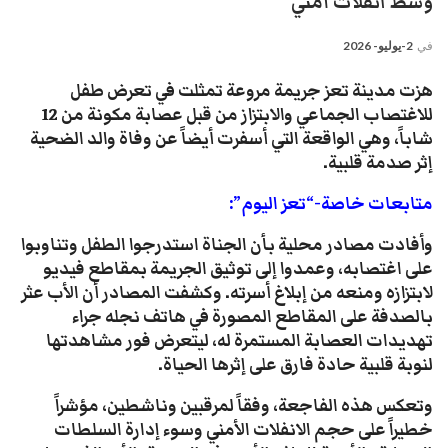
وسط انفلات أمني
في
2-يوليو- 2026
​هزت مدينة تعز جريمة مروعة تمثلت في تعرض طفل
للاغتصاب الجماعي والابتزاز من قبل عصابة مكونة من 12
شاباً، وهي الواقعة التي أسفرت أيضاً عن وفاة والد الضحية
إثر صدمة قلبية.
متابعات خاصة-“تعز اليوم”:
​وأفادت مصادر محلية بأن الجناة استدرجوا الطفل وتناوبوا
على اغتصابه، وعمدوا إلى توثيق الجريمة بمقاطع فيديو
لابتزازه ومنعه من إبلاغ أسرته. وكشفت المصادر أن الأب عثر
بالصدفة على المقاطع المصورة في هاتف نجله جراء
تهديدات العصابة المستمرة له، ليتعرض فور مشاهدتها
لنوبة قلبية حادة فارق على إثرها الحياة.
​وتعكس هذه الفاجعة، وفقاً لمرقبين وناشطين، مؤشراً
خطيراً على حجم الانفلات الأمني وسوء إدارة السلطات