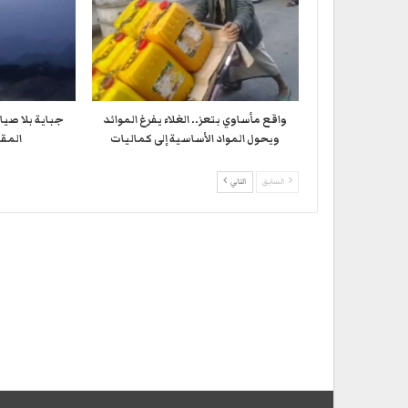
واقع مأساوي بتعز.. الغلاء يفرغ الموائد
جباية بلا صيا
ويحول المواد الأساسية إلى كماليات
المقا
السابق
التالي