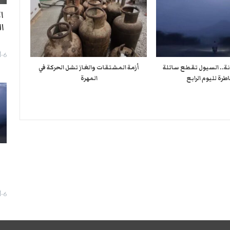
ا
ا
6-أغسطس- 2026
نة.. السيول تقطع سائلة
أزمة المشتقات والغاز تشل الحركة في
طرة لليوم الرابع
المهرة ​
ا
6-أغسطس- 2026