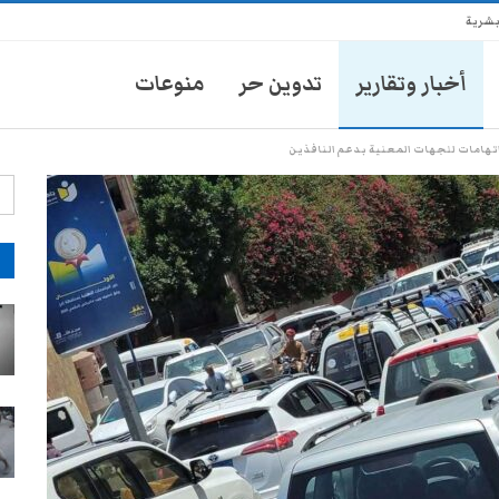
بشرية
أخبار وتقارير
تدوين حر
منوعات
اتهامات للجهات المعنية بدعم النافذين
آ
انتشار أمني في تعز يثير مخاوف
الأهالي من حملات تضييق جديدة
28-يوليو- 2026
موكب محافظ تعز يدهس طفلاً
ويتركه في العناية المركزة
28-يوليو- 2026