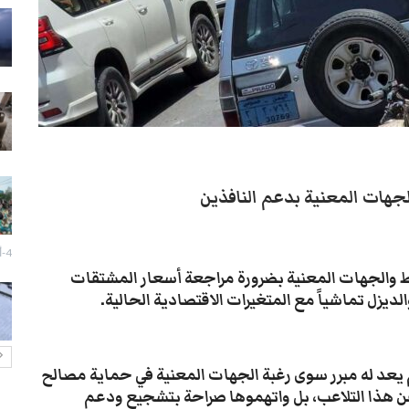
سيول تعز تجرف الممتلكات وتقتل
مسنة في جبل حبشي
28-يوليو- 2026
تزايد انتشار الكلاب الضالة بتعز يثير
قلق السكان
27-يوليو- 2026
إزالة صور الزُبيدي تفجر اشتباكات
لجهات المعنية بدعم النافذين
مسلحة وحالة توتر في عدن
27-يوليو- 2026
4-أغسطس- 2026
تعز: احتجاج لبائعي الدجاج رفضاً
ط والجهات المعنية بضرورة مراجعة أسعار المشتقات
لفرض رسوم غير قانونية
ديزل تماشياً مع المتغيرات الاقتصادية الحالية.
27-يوليو- 2026
 لم يعد له مبرر سوى رغبة الجهات المعنية في حماية مصالح
 عن هذا التلاعب، بل واتهموها صراحة بتشجيع ودعم