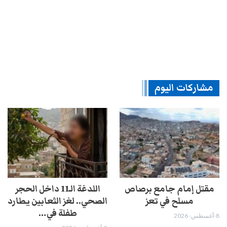
مشاركات اليوم
مقتل إمام جامع برصاص
اللدغة الـ11 داخل الحجر
مسلح في تعز
الصحي.. لغز الثعابين يطارد
طفلة في…
8-أغسطس- 2026