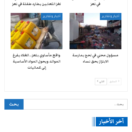
في تعز
لغز الثعابين يطارد طفلة في تعز
أخبار وتقارير
أخبار وتقارير
مسؤول محلي في لحج بمارسة
واقع مأساوي بتعز.. الغلاء يفرغ
الابتزاز بحق نساء
الموائد ويحول المواد الأساسية
إلى كماليات
السابق
التالي
آخر الأخبار