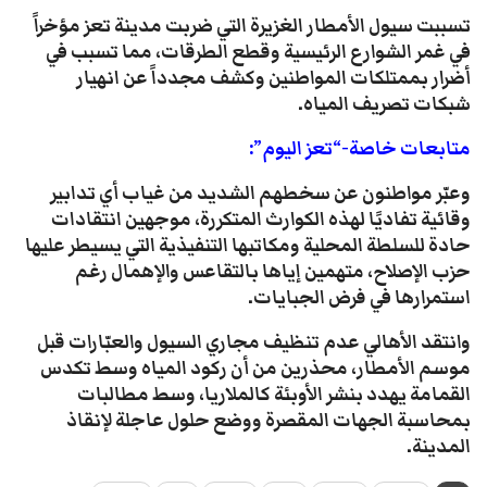
​تسببت سيول الأمطار الغزيرة التي ضربت مدينة تعز مؤخراً
في غمر الشوارع الرئيسية وقطع الطرقات، مما تسبب في
أضرار بممتلكات المواطنين وكشف مجدداً عن انهيار
شبكات تصريف المياه.
متابعات خاصة-“تعز اليوم”:
​وعبّر مواطنون عن سخطهم الشديد من غياب أي تدابير
وقائية تفاديًا لهذه الكوارث المتكررة، موجهين انتقادات
حادة للسلطة المحلية ومكاتبها التنفيذية التي يسيطر عليها
حزب الإصلاح، متهمين إياها بالتقاعس والإهمال رغم
استمرارها في فرض الجبايات.
​وانتقد الأهالي عدم تنظيف مجاري السيول والعبّارات قبل
موسم الأمطار، محذرين من أن ركود المياه وسط تكدس
القمامة يهدد بنشر الأوبئة كالملاريا، وسط مطالبات
بمحاسبة الجهات المقصرة ووضع حلول عاجلة لإنقاذ
المدينة.