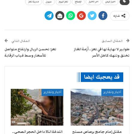
اخبار اليمن
اخر الاخبار
الإصلاح
تعز اليوم
سيول
مدينة تعز
شارك
المقال السابق
المقال التالي
طوابير لا نهاية لها في تعز.. أزمة الغاز
تعز: تحسن الريال وارتفاع متواصل
تخنق وتنهك كاهل الأسر
للأسعار وسط غياب الرقابة
قد يعجبك ايضا
أخبار وتقارير
أخبار وتقارير
مقتل إمام جامع برصاص مسلح
اللدغة الـ11 داخل الحجر الصحي..