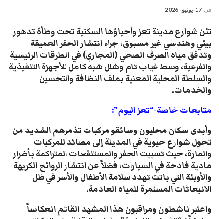
في
17-يونيو- 2026
تئن شوارع مدينة تعز وأحياؤها السكنية تحت وطأة تدهور
بيئي وهندسي غير مسبوق، جراء انتشار الحفر العميقة
وتدفق مياه الصرف الصحي (المجاري) في الطرقات الرئيسية
والفرعية، وسط غياب تام وشلل شبه كامل للأجهزة التنفيذية
والسلطة المحلية المعنية بملف النظافة والتحسين
والخدمات.
متابعات خاصة-“تعز اليوم”:
​وأبدى سكان محليون وسائقو مركبات تذمرهم الشديد من
تحول شوارع حيوية في المدينة إلى مصائد للمركبات
والمارة، حيث تسببت الحفر والمستنقعات المتراكمة بأضرار
مادية فادحة في السيارات، فضلاً عن انتشار الروائح الكريهة
والأوبئة التي باتت تهدد سلامة الأطفال والأسر في ظل
الانبعاثات المستمرة للمياه العادمة.
​واعتبر ناشطون ومراقبون هذا المشهد القاتم انعكاساً