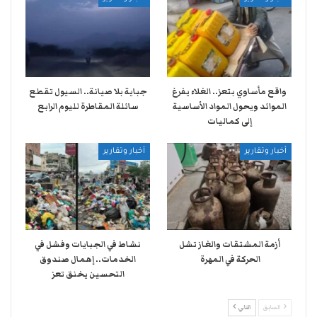
واقع مأساوي بتعز.. الغلاء يفرغ
جباية بلا صيانة.. السيول تقطع
الموائد ويحول المواد الأساسية
سائلة المقاطرة لليوم الرابع
إلى كماليات
أخبار وتقارير
أخبار وتقارير
أزمة المشتقات والغاز تشل
نشاط في الجبايات وفشل في
الحركة في المهرة ​
الخدمات.. إهمال صندوق
التحسين يخنق تعز
السابق
التالي