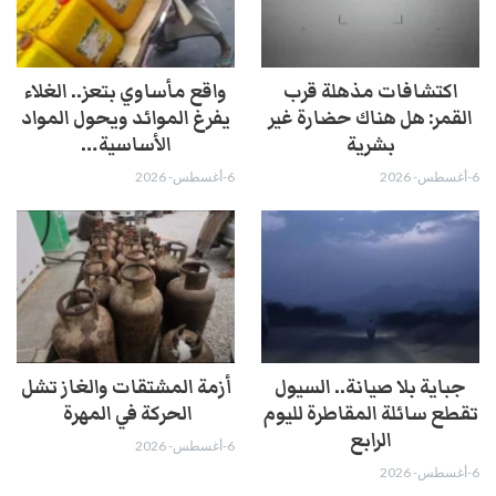
اكتشافات مذهلة قرب
واقع مأساوي بتعز.. الغلاء
القمر: هل هناك حضارة غير
يفرغ الموائد ويحول المواد
بشرية
الأساسية…
6-أغسطس- 2026
6-أغسطس- 2026
جباية بلا صيانة.. السيول
أزمة المشتقات والغاز تشل
تقطع سائلة المقاطرة لليوم
الحركة في المهرة ​
الرابع
6-أغسطس- 2026
6-أغسطس- 2026