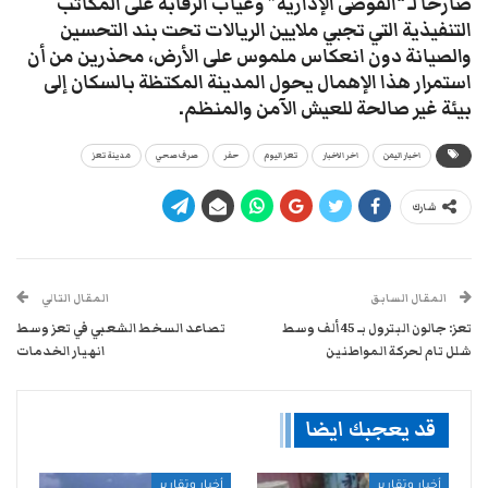
صارخاً لـ “الفوضى الإدارية” وغياب الرقابة على المكاتب
التنفيذية التي تجبي ملايين الريالات تحت بند التحسين
والصيانة دون انعكاس ملموس على الأرض، محذرين من أن
استمرار هذا الإهمال يحول المدينة المكتظة بالسكان إلى
بيئة غير صالحة للعيش الآمن والمنظم.
اخبار اليمن
اخر الاخبار
تعز اليوم
حفر
صرف صحي
مدينة تعز
شارك
المقال السابق
المقال التالي
تعز: جالون البترول بـ 45 ألف وسط
تصاعد السخط الشعبي في تعز وسط
شلل تام لحركة المواطنين
انهيار الخدمات
قد يعجبك ايضا
أخبار وتقارير
أخبار وتقارير