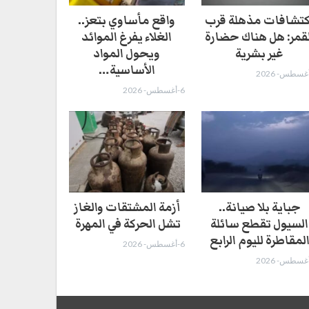
كتشافات مذهلة قرب
واقع مأساوي بتعز..
لقمر: هل هناك حضارة
الغلاء يفرغ الموائد
غير بشرية
ويحول المواد
الأساسية…
6-أغسطس- 2026
جباية بلا صيانة..
أزمة المشتقات والغاز
السيول تقطع سائلة
تشل الحركة في المهرة ​
لمقاطرة لليوم الرابع
6-أغسطس- 2026