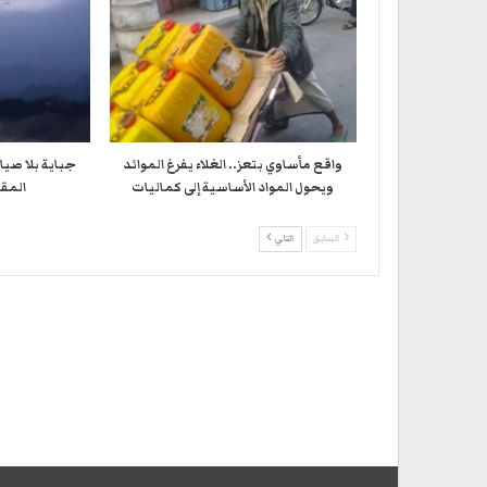
واقع مأساوي بتعز.. الغلاء يفرغ الموائد
جباية بلا صيا
ويحول المواد الأساسية إلى كماليات
المقا
السابق
التالي