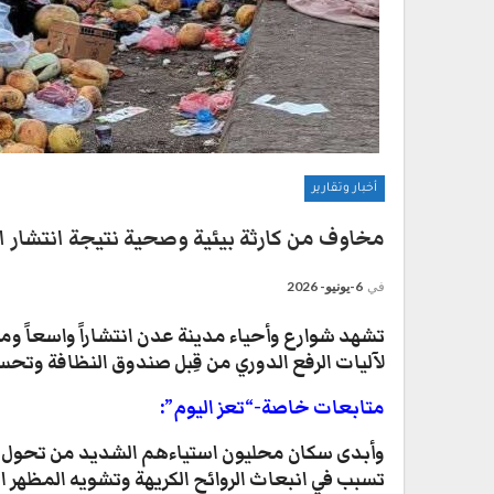
أخبار وتقارير
مخاوف من كارثة بيئية وصحية نتيجة انتشار ا
في
6-يونيو- 2026
​تشهد شوارع وأحياء مدينة عدن انتشاراً واسعاً و
لآليات الرفع الدوري من قِبل صندوق النظافة وتحس
متابعات خاصة-“تعز اليوم”:
​وأبدى سكان محليون استياءهم الشديد من تحول ش
تسبب في انبعاث الروائح الكريهة وتشويه المظهر ا