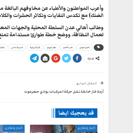
وأعرب المواطنون والأطباء عن مخاوفهم البالغة من 
الضنك) مع تكدس النفايات وتكاثر الحشرات والكلاب
​وطالب أهالي عدن السلطة المحلية والجهات المعنية
لعمال النظافة، ووضع خطة طوارئ مستدامة تمنع تكر
اخبار اليمن
اخر الاخبار
تعز اليوم
كارثة بيئية
مدينة عدن
نفايا
شارك
المقال السابق
أزمة غاز خانقة تشل حركة المركبات بوادي حضرموت
قد يعجبك ايضا
أخبار وتقارير
أخبار وتقارير