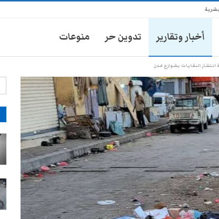
بشرية
أخبار وتقارير
تدوين حر
منوعات
انتشار النفايات بشوارع عدن
آ
انتشار أمني في تعز يثير مخاوف
الأهالي من حملات تضييق جديدة
28-يوليو- 2026
موكب محافظ تعز يدهس طفلاً
ويتركه في العناية المركزة
28-يوليو- 2026