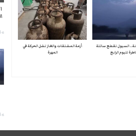
ا
ا
6-أغسطس- 2026
نة.. السيول تقطع سائلة
أزمة المشتقات والغاز تشل الحركة في
طرة لليوم الرابع
المهرة ​
ا
6-أغسطس- 2026