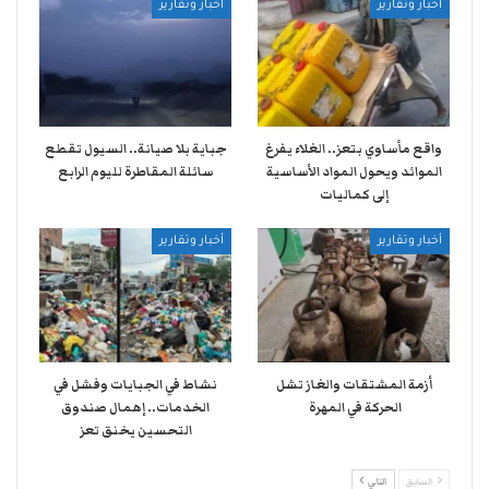
أخبار وتقارير
أخبار وتقارير
واقع مأساوي بتعز.. الغلاء يفرغ
جباية بلا صيانة.. السيول تقطع
الموائد ويحول المواد الأساسية
سائلة المقاطرة لليوم الرابع
إلى كماليات
أخبار وتقارير
أخبار وتقارير
أزمة المشتقات والغاز تشل
نشاط في الجبايات وفشل في
الحركة في المهرة ​
الخدمات.. إهمال صندوق
التحسين يخنق تعز
السابق
التالي