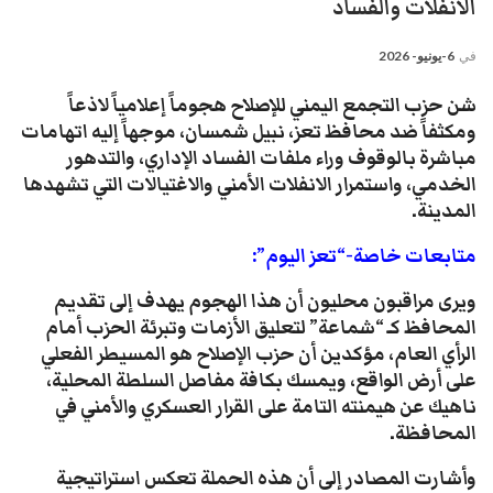
الانفلات والفساد
في
6-يونيو- 2026
​شن حزب التجمع اليمني للإصلاح هجوماً إعلامياً لاذعاً
ومكثفاً ضد محافظ تعز، نبيل شمسان، موجهاً إليه اتهامات
مباشرة بالوقوف وراء ملفات الفساد الإداري، والتدهور
الخدمي، واستمرار الانفلات الأمني والاغتيالات التي تشهدها
المدينة.
متابعات خاصة-“تعز اليوم”:
​ويرى مراقبون محليون أن هذا الهجوم يهدف إلى تقديم
المحافظ كـ “شماعة” لتعليق الأزمات وتبرئة الحزب أمام
الرأي العام، مؤكدين أن حزب الإصلاح هو المسيطر الفعلي
على أرض الواقع، ويمسك بكافة مفاصل السلطة المحلية،
ناهيك عن هيمنته التامة على القرار العسكري والأمني في
المحافظة.
​وأشارت المصادر إلى أن هذه الحملة تعكس استراتيجية