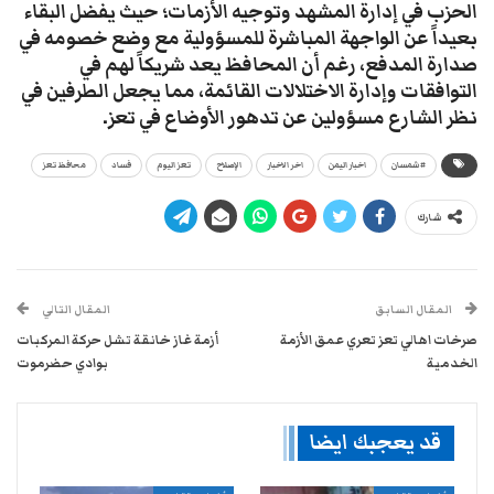
الحزب في إدارة المشهد وتوجيه الأزمات؛ حيث يفضل البقاء
بعيداً عن الواجهة المباشرة للمسؤولية مع وضع خصومه في
صدارة المدفع، رغم أن المحافظ يعد شريكاً لهم في
التوافقات وإدارة الاختلالات القائمة، مما يجعل الطرفين في
نظر الشارع مسؤولين عن تدهور الأوضاع في تعز.
#شمسان
اخبار اليمن
اخر الاخبار
الإصلاح
تعز اليوم
فساد
محافظ تعز
شارك
المقال السابق
المقال التالي
صرخات اهالي تعز تعري عمق الأزمة
أزمة غاز خانقة تشل حركة المركبات
الخدمية ​
بوادي حضرموت
قد يعجبك ايضا