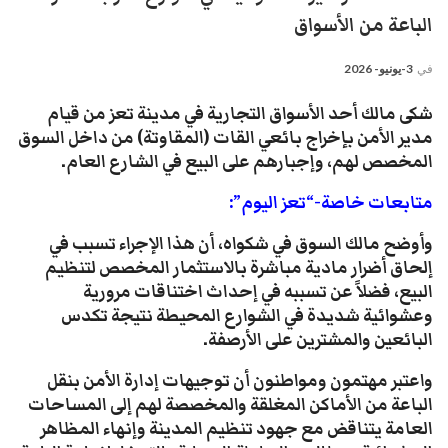
الباعة من الأسواق ​
في
3-يونيو- 2026
​شكى مالك أحد الأسواق التجارية في مدينة تعز من قيام
مدير الأمن بإخراج بائعي القات (المقاوتة) من داخل السوق
المخصص لهم، وإجبارهم على البيع في الشارع العام.
متابعات خاصة-“تعز اليوم”:
​وأوضح مالك السوق في شكواه، أن هذا الإجراء تسبب في
إلحاق أضرار مادية مباشرة بالاستثمار المخصص لتنظيم
البيع، فضلاً عن تسببه في إحداث اختناقات مرورية
وعشوائية شديدة في الشوارع المحيطة نتيجة تكدس
البائعين والمشترين على الأرصفة.
واعتبر مهتمون ومواطنون أن توجيهات إدارة الأمن بنقل
الباعة من الأماكن المغلقة والمخصصة لهم إلى المساحات
العامة يتناقض مع جهود تنظيم المدينة وإنهاء المظاهر