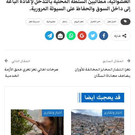
العشوائية، مطالبين السلطة المحلية بالتدخل لإعادة الباعة
إلى داخل السوق والحفاظ على السيولة المرورية.
اخبار تعز
اخر الاخبار
تعز اليوم
زحام
عشوائية
مدينة تعز
شارك
المقال السابق
المقال التالي
تعز: انتشار المخابز المخالفة للأوزان
صرخات اهالي تعز تعري عمق الأزمة
يضاعف معاناة السكّان
الخدمية ​
قد يعجبك ايضا
أخبار وتقارير
أخبار وتقارير