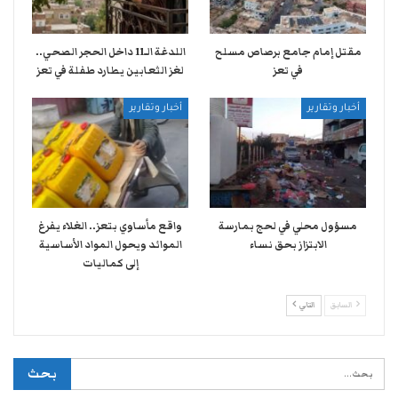
مقتل إمام جامع برصاص مسلح
اللدغة الـ11 داخل الحجر الصحي..
في تعز
لغز الثعابين يطارد طفلة في تعز
أخبار وتقارير
أخبار وتقارير
مسؤول محلي في لحج بمارسة
واقع مأساوي بتعز.. الغلاء يفرغ
الابتزاز بحق نساء
الموائد ويحول المواد الأساسية
إلى كماليات
السابق
التالي