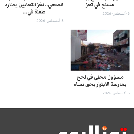
مسلح في تعز
الصحي.. لغز الثعابين يطارد
طفلة في…
8-أغسطس- 2026
8-أغسطس- 2026
مسؤول محلي في لحج
بمارسة الابتزاز بحق نساء
8-أغسطس- 2026