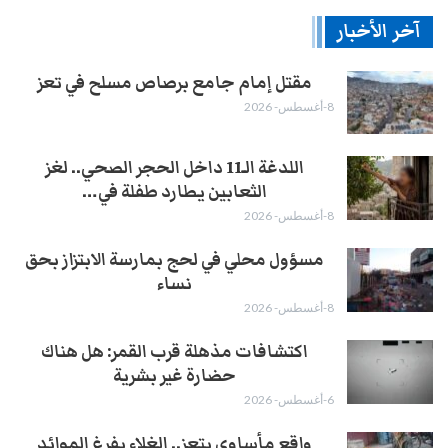
آخر الأخبار
مقتل إمام جامع برصاص مسلح في تعز
8-أغسطس- 2026
اللدغة الـ11 داخل الحجر الصحي.. لغز
الثعابين يطارد طفلة في…
8-أغسطس- 2026
مسؤول محلي في لحج بمارسة الابتزاز بحق
نساء
8-أغسطس- 2026
اكتشافات مذهلة قرب القمر: هل هناك
حضارة غير بشرية
6-أغسطس- 2026
واقع مأساوي بتعز.. الغلاء يفرغ الموائد