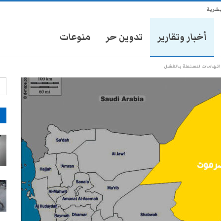
بشرية
أخبار وتقارير
تدوين حر
منوعات
اتهامات للسلطة بالفشل
آ
انتشار أمني في تعز يثير مخاوف
الأهالي من حملات تضييق جديدة
28-يوليو- 2026
موكب محافظ تعز يدهس طفلاً
ويتركه في العناية المركزة
28-يوليو- 2026