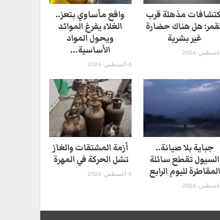
كتشافات مذهلة قرب
واقع مأساوي بتعز..
لقمر: هل هناك حضارة
الغلاء يفرغ الموائد
غير بشرية
ويحول المواد
الأساسية…
6-أغسطس- 2026
جباية بلا صيانة..
أزمة المشتقات والغاز
السيول تقطع سائلة
تشل الحركة في المهرة ​
لمقاطرة لليوم الرابع
6-أغسطس- 2026