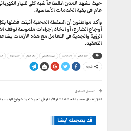
حيث تشهد المدن انقطاعاً شبه كلي للتيار الكهربائ
عام في بقية الخدمات الأساسية.
​وأكد مواطنون أن السلطة المحلية أثبتت فشلها 
أوجاع الشارع، أو اتخاذ إجراءات ملموسة لوقف الا
الرؤية والجدية في التعامل مع هذه الأزمات يضاع
التعقيد.
اخبار اليمن
اخر الاخبار
انهيار معيشي
تعز اليوم
حضرموت
غيا
شارك
المقال السابق
تعز: إهمال محلية تجاه انتشار الأبقار في الجولات والشوارع الرئيسية
قد يعجبك ايضا