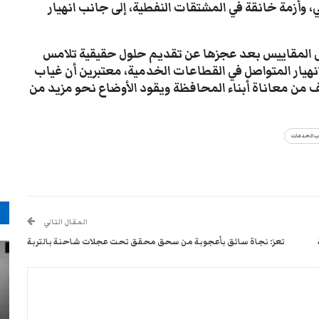
ي، وأزمة خانقة في المشتقات النفطية، إلى جانب انهيار
بكل المقاييس بعد عجزها عن تقديم حلول حقيقية تلامس
نهيار المتواصل في القطاعات الخدمية، معتبرين أن غياب
ف من معاناة أبناء المحافظة ويقود الأوضاع نحو مزيد من
ب الخدمات
م
المقال التالي
تعز: نجاة سائق بأعجوبة من سحق محقق تحت عجلات شاحنة بالتربة