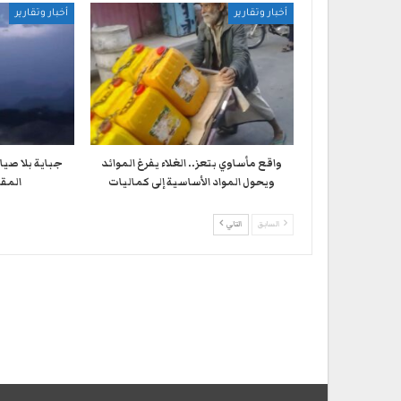
أخبار وتقارير
أخبار وتقارير
واقع مأساوي بتعز.. الغلاء يفرغ الموائد
جباية بلا صيا
ويحول المواد الأساسية إلى كماليات
المقا
السابق
التالي