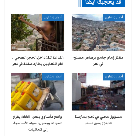
قد يعجبك ايضا
أخبار وتقارير
أخبار وتقارير
مقتل إمام جامع برصاص مسلح
اللدغة الـ11 داخل الحجر الصحي..
في تعز
لغز الثعابين يطارد طفلة في تعز
أخبار وتقارير
أخبار وتقارير
مسؤول محلي في لحج بمارسة
واقع مأساوي بتعز.. الغلاء يفرغ
الابتزاز بحق نساء
الموائد ويحول المواد الأساسية
إلى كماليات