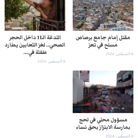
مقتل إمام جامع برصاص
اللدغة الـ11 داخل الحجر
مسلح في تعز
الصحي.. لغز الثعابين يطارد
طفلة في…
8-أغسطس- 2026
8-أغسطس- 2026
مسؤول محلي في لحج
بمارسة الابتزاز بحق نساء
8-أغسطس- 2026