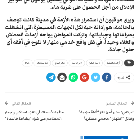
الإذلال من أجل الحصول على شربة ماء.
​ويرى مراقبون أن استمرار هذه الأزمة في مدينة كانت توصف
بالحالمة، هو إدانة حية لكل الجهات المسيطرة التي انشغلت
بصراعاتها وجباياتها، وتركت المواطن يواجه أزمات العطش
والغلاء وحيداً، في ظل واقع خدمي منهار لا تلوح في أفقه أي
حلول جادة.
أزمة معيشة
اخبار اليمن
اخر الاخبار
تعز اليوم
مدينة تعز
مياه
شارك
المقال السابق
المقال التالي
البركاني: مدير أمن تعز “أداة حزبية”
مافيا الأسماك في تعز.. احتكار وإجبار
وقاتل “افتهان” محمي عسكرياً
المطاعم على شراء “بضاعة فاسدة”