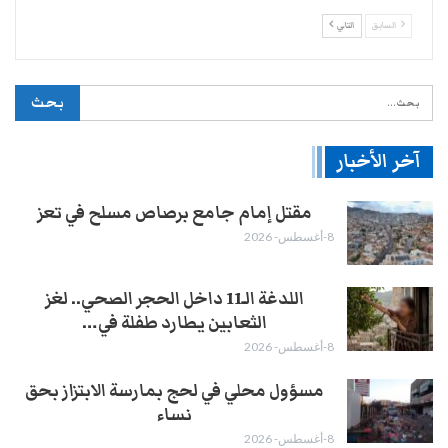
السابق
التالي
آخر الأخبار
مقتل إمام جامع برصاص مسلح في تعز
8-أغسطس- 2026
اللدغة الـ11 داخل الحجر الصحي.. لغز
الثعابين يطارد طفلة في…
8-أغسطس- 2026
مسؤول محلي في لحج بمارسة الابتزاز بحق
نساء
8-أغسطس- 2026