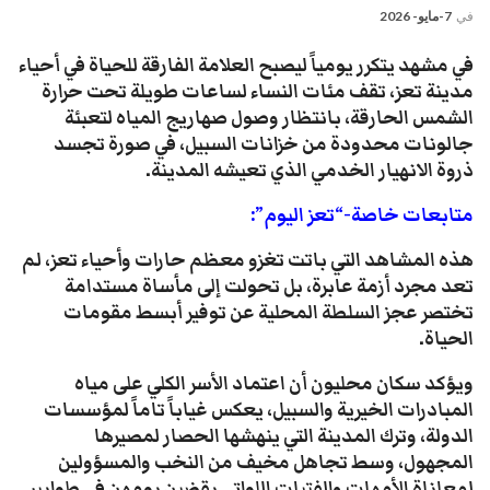
في
7-مايو- 2026
​في مشهد يتكرر يومياً ليصبح العلامة الفارقة للحياة في أحياء
مدينة تعز، تقف مئات النساء لساعات طويلة تحت حرارة
الشمس الحارقة، بانتظار وصول صهاريج المياه لتعبئة
جالونات محدودة من خزانات السبيل، في صورة تجسد
ذروة الانهيار الخدمي الذي تعيشه المدينة.
متابعات خاصة-“تعز اليوم”:
​هذه المشاهد التي باتت تغزو معظم حارات وأحياء تعز، لم
تعد مجرد أزمة عابرة، بل تحولت إلى مأساة مستدامة
تختصر عجز السلطة المحلية عن توفير أبسط مقومات
الحياة.
ويؤكد سكان محليون أن اعتماد الأسر الكلي على مياه
المبادرات الخيرية والسبيل، يعكس غياباً تاماً لمؤسسات
الدولة، وترك المدينة التي ينهشها الحصار لمصيرها
المجهول، وسط تجاهل مخيف من النخب والمسؤولين
لمعاناة الأمهات والفتيات اللواتي يقضين يومهن في طوابير