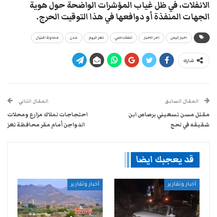
الانفلات، في ظل غياب المؤشرات الواضحة حول هوية
الجهات المنفذة أو دوافعها في هذا التوقيت الحرج.
اخبار اليمن
اخر الاخبار
انفلات امني
تعز اليوم
عدن
محاولة اغتيال
شارك
المقال السابق
المقال التالي
مقتل مسن تسعيني برصاص ابن
احتجاجات لملاك مزارع ومحلات
شقيقه في لحج
الدواجن أمام مقر محافظة تعز
قد يعجبك ايضا
أخبار وتقارير
أخبار وتقارير