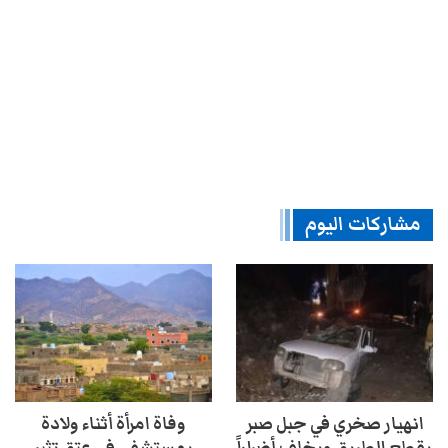
مشاركات اليوم
انهيار صخري في جبل صبر
وفاة امرأة أثناء ولادة
يقطع الطريق ويخلف أضراراً
بمستشفى في عتق تثير