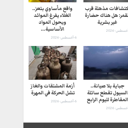
كتشافات مذهلة قرب
واقع مأساوي بتعز..
لقمر: هل هناك حضارة
الغلاء يفرغ الموائد
غير بشرية
ويحول المواد
الأساسية…
6-أغسطس- 2026
جباية بلا صيانة..
أزمة المشتقات والغاز
السيول تقطع سائلة
تشل الحركة في المهرة ​
لمقاطرة لليوم الرابع
6-أغسطس- 2026