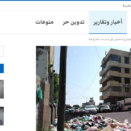
بشرية
أخبار وتقارير
تدوين حر
منوعات
شوارع تتحول إلى مكبات مفتوحة
آ
انتشار أمني في تعز يثير مخاوف
الأهالي من حملات تضييق جديدة
28-يوليو- 2026
موكب محافظ تعز يدهس طفلاً
ويتركه في العناية المركزة
28-يوليو- 2026