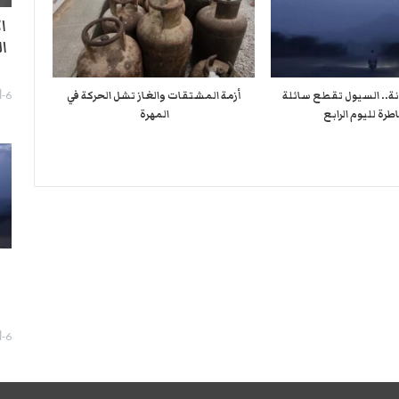
ا
ا
نة.. السيول تقطع سائلة
أزمة المشتقات والغاز تشل الحركة في
6-أغسطس- 2026
طرة لليوم الرابع
المهرة ​
ا
6-أغسطس- 2026