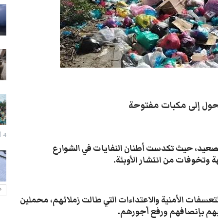
سيول تعز تجرف الممتلكات وتقتل
مسنة في جبل حبشي
28-يوليو- 2026
تزايد انتشار الكلاب الضالة بتعز يثير
قلق السكان
27-يوليو- 2026
إزالة صور الزُبيدي تفجر اشتباكات
تحول إلى مكبات مفتوحة
مسلحة وحالة توتر في عدن
27-يوليو- 2026
4-أغسطس- 2026
تعز: احتجاج لبائعي الدجاج رفضاً
تصعيد، حيث تكدست أطنان النفايات في الشوارع
لفرض رسوم غير قانونية
هة وتخوفات من انتشار الأوبئة.
27-يوليو- 2026
تعسفات الأمنية والاعتداءات التي طالت زملائهم، محملين
بهم بإنصافهم ورفع أجورهم.