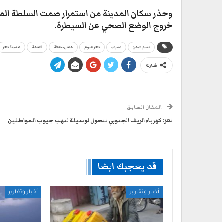
وحذر سكان المدينة من استمرار صمت السلطة المحل
خروج الوضع الصحي عن السيطرة.
اخبار اليمن
اضراب
تعز اليوم
عمال نظافة
قمامة
مدينة تعز
شارك
المقال السابق
تعز: كهرباء الريف الجنوبي تتحول لوسيلة لنهب جيوب المواطنين
قد يعجبك ايضا
أخبار وتقارير
أخبار وتقارير