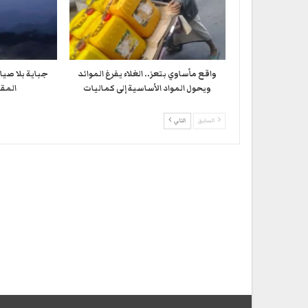
واقع مأساوي بتعز.. الغلاء يفرغ الموائد
جباية بلا صيا
ويحول المواد الأساسية إلى كماليات
المقا
السابق
التالي