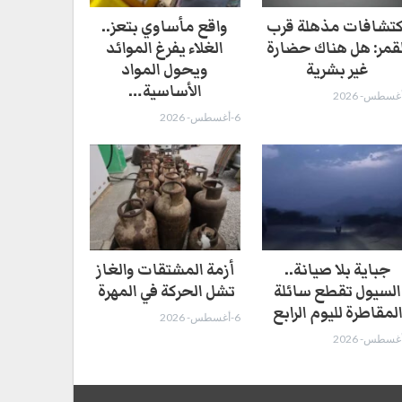
كتشافات مذهلة قرب
واقع مأساوي بتعز..
لقمر: هل هناك حضارة
الغلاء يفرغ الموائد
غير بشرية
ويحول المواد
الأساسية…
6-أغسطس- 2026
جباية بلا صيانة..
أزمة المشتقات والغاز
السيول تقطع سائلة
تشل الحركة في المهرة ​
لمقاطرة لليوم الرابع
6-أغسطس- 2026