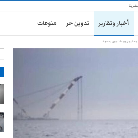
بشرية
أخبار وتقارير
تدوين حر
منوعات
يمنيين ويطالبون بفدية
آ
انتشار أمني في تعز يثير مخاوف
الأهالي من حملات تضييق جديدة
28-يوليو- 2026
موكب محافظ تعز يدهس طفلاً
ويتركه في العناية المركزة
28-يوليو- 2026