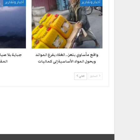
أخبار وتقارير
أخبار وتقارير
واقع مأساوي بتعز.. الغلاء يفرغ الموائد
جباية بلا صيا
ويحول المواد الأساسية إلى كماليات
المقا
السابق
التالي