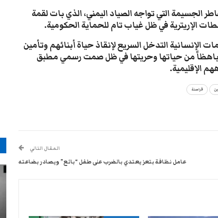
طر الجسيمة التي تواجه الصياد اليمني، الذي بات لقمة
لطات الإريترية في ظل غياب تام للحماية الحكومية.
 الإنسانية التدخل السريع لإنقاذ حياة أبنائهم وتأمين
 باهظاً من حياتها وحريتها في ظل صمت رسمي مطبق
م الإقليمية.
ين
قراصنة
م
المقال التالي
عامل نظافة بتعز يعتدي بالضرب على طفل “بائع” ويصادر بضاعته