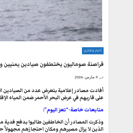
أخبار وتقارير
قراصنة صوماليون يختطفون صيادين يمنيين وي
في
9-مارس- 2026
أفادت مصادر إعلامية بتعرض عدد من الصيادين اليم
على قاربهم في عرض البحر الأحمر ضمن المياه الإقلي
متابعات خاصة-“تعز اليوم”:
الذين لا يزال مصيرهم ومكان احتجازهم مجهولاً ح