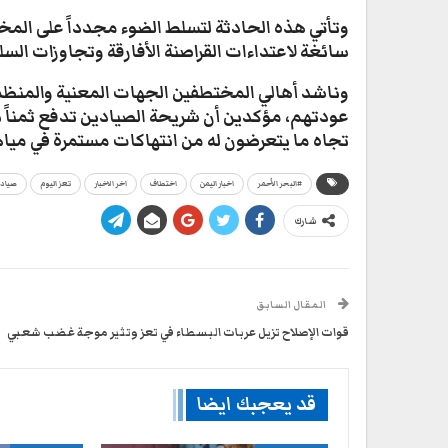
وتأتي هذه الحادثة لتسلط الضوء مجدداً على المخا
سائغة لاعتداءات القراصنة الأفارقة وتجاوزات الس
وناشد أهالي المختطفين الجهات المعنية والمنظمات
عودتهم، مؤكدين أن شريحة الصيادين تدفع ثمناً
تجاه ما يتعرضون له من انتهاكات مستمرة في مياهه
#البحر الأحمر
اخبار اليمن
اختطاف
اخر الاخبار
تعز اليوم
صياد
شارك
المقال السابق
قوات الإصلاح تزيل عربات البسطاء في تعز وتثير موجة غضب شعبي
قد يعجبك ايضا