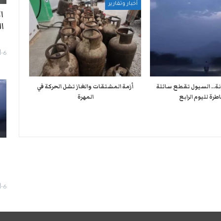
أخبار وتقارير
ا
ا
6-أغسطس- 2026
نة.. السيول تقطع سائلة
أزمة المشتقات والغاز تشل الحركة في
طرة لليوم الرابع
المهرة ​
ا
6-أغسطس- 2026