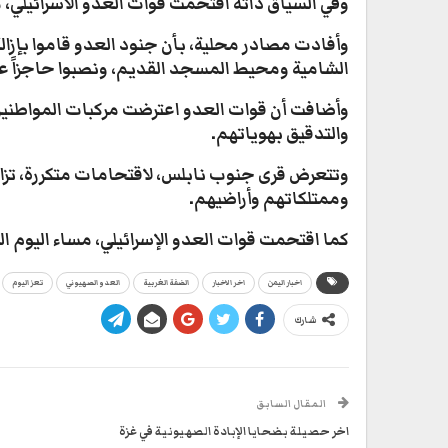
وفي السياق ذاته اقتحمت قوات العدو الاسرائيلي، م
وأفادت مصادر محلية، بأن جنود العدو قاموا بإزالة
الشامية ومحيط المسجد القديم، ونصبوا حاجزاً عس
وأضافت أن قوات العدو اعترضت مركبات المواطنين 
والتدقيق بهوياتهم.
وتتعرض قرى جنوب نابلس، لاقتحامات متكررة، تزام
وممتلكاتهم وأراضيهم.
كما اقتحمت قوات العدو الإسرائيلي، مساء اليوم الس
اخبار اليمن
اخر الاخبار
الضفة الغربية
العدو الصهيوني
تعز اليوم
شارك
المقال السابق
اخر حصيلة بضحايا الإبادة الصهيونية في غزة