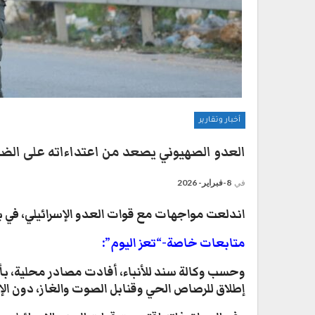
أخبار وتقارير
العدو الصهيوني يصعد من اعتداءاته على الضف
في
8-فبراير- 2026
اندلعت مواجهات مع قوات العدو الإسرائيلي، في بل
متابعات خاصة-“تعز اليوم”:
وحسب وكالة سند للأنباء، أفادت مصادر محلية، بأ
إطلاق للرصاص الحي وقنابل الصوت والغاز، دون الإ