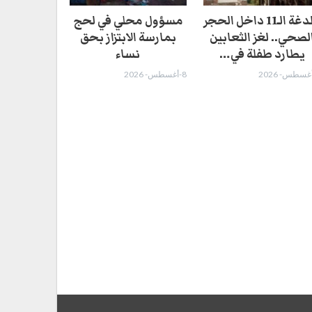
اللدغة الـ11 داخل الحجر
مسؤول محلي في لحج
لصحي.. لغز الثعابين
بمارسة الابتزاز بحق
يطارد طفلة في…
نساء
8-أغسطس- 2026