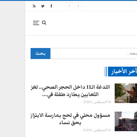
خر الأخبار
اللدغة الـ11 داخل الحجر الصحي.. لغز
الثعابين يطارد طفلة في…
8-أغسطس- 2026
4-أغسطس- 2026
مسؤول محلي في لحج بمارسة الابتزاز
بحق نساء
8-أغسطس- 2026