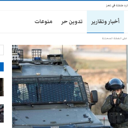
أخبار وتقارير
تدوين حر
منوعات
على الضفة المحتلة
آ
ضرائب سلطات تعز تُشعل إضراباً
لسائقي الدواجن
28-يوليو- 2026
شاب يمني يثير الذهول برفع خزان
وزن 100 كيلو باستخدام فكه
28-يوليو- 2026