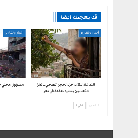
قد يعجبك ايضا
أخبار وتقارير
أخبار وتقارير
اللدغة الـ11 داخل الحجر الصحي.. لغز
مسؤول محلي في 
الثعابين يطارد طفلة في تعز
السابق
التالي