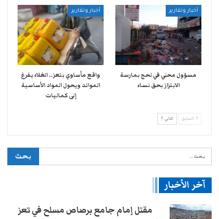
أخبار وتقارير
أخبار وتقارير
مسؤول محلي في لحج بمارسة
واقع مأساوي بتعز.. الغلاء يفرغ
الابتزاز بحق نساء
الموائد ويحول المواد الأساسية
إلى كماليات
السابق
التالي
آخر الأخبار
مقتل إمام جامع برصاص مسلح في تعز