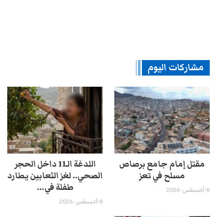
مشاركات اليوم
مقتل إمام جامع برصاص
اللدغة الـ11 داخل الحجر
مسلح في تعز
الصحي.. لغز الثعابين يطارد
طفلة في…
8-أغسطس- 2026
8-أغسطس- 2026