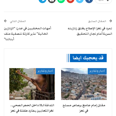
المقال السابق
المقال التالي
تمرد في تعز: الإصلاح يغلق زنازينه
أمهات المخفيين في عدن: “الزنازين
السرية أمام لجان التحقيق
الخالية” نذير كارثة لتصفية ملف
أبنائنا”
قد يعجبك ايضا
أخبار وتقارير
أخبار وتقارير
مقتل إمام جامع برصاص مسلح
اللدغة الـ11 داخل الحجر الصحي..
في تعز
لغز الثعابين يطارد طفلة في تعز