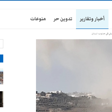
أخبار وتقارير
تدوين حر
منوعات
لي في جنوب لبنان
آ
شرطة تعز تشن حملة سحب
للمركبات لفرض جبابات جديدة
28-يوليو- 2026
ضرائب سلطات تعز تُشعل إضراباً
لسائقي الدواجن
28-يوليو- 2026