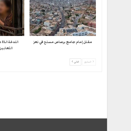
مقتل إمام جامع برصاص مسلح في تعز
ال
الثعابين
السابق
التالي