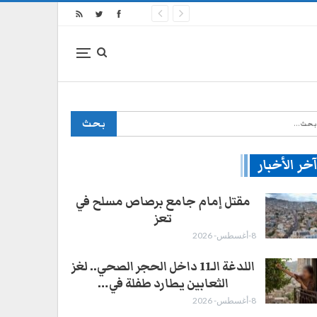
خر الأخبار
مقتل إمام جامع برصاص مسلح في
تعز
8-أغسطس- 2026
اللدغة الـ11 داخل الحجر الصحي.. لغز
الثعابين يطارد طفلة في…
8-أغسطس- 2026