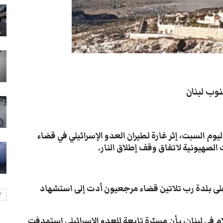
شاب يمني يثير الذهول برفع خزان
وزن 100 كيلو باستخدام فكه
28-يوليو- 2026
انتشار أمني في تعز يثير مخاوف
الأهالي من حملات تضييق جديدة
28-يوليو- 2026
وب لبنان
موكب محافظ تعز يدهس طفلاً
ويتركه في العناية المركزة
28-يوليو- 2026
يوم السبت، إثر غارة لطيران العدو الإسرائيلي في قضاء
الصهيونية لاتفاق وقف إطلاق النار.
سيول تعز تجرف الممتلكات وتقتل
مسنة في جبل حبشي
28-يوليو- 2026
ي على بلدة رب تلاتين قضاء مرجعيون أدت إلى استشهاد
م في لبنان، بأن مسيّرة تابعة للعدو الإسرائيلي استهدفت