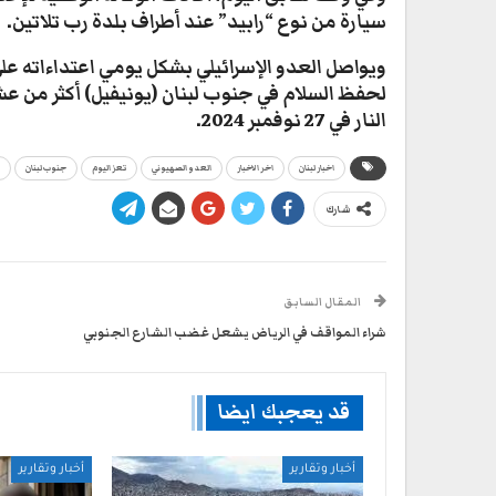
سيارة من نوع “رابيد” عند أطراف بلدة رب تلاتين.
ويواصل العدو الإسرائيلي بشكل يومي اعتداءاته على 
لحفظ السلام في جنوب لبنان (يونيفيل) أكثر من ع
النار في 27 نوفمبر 2024.
اخبار لبنان
اخر الاخبار
العدو الصهيوني
تعز اليوم
جنوب لبنان
شارك
المقال السابق
شراء المواقف في الرياض يشعل غضب الشارع الجنوبي
قد يعجبك ايضا
أخبار وتقارير
أخبار وتقارير