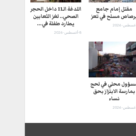
مقتل إمام جامع
اللدغة الـ11 داخل الحجر
رصاص مسلح في تعز
الصحي.. لغز الثعابين
يطارد طفلة في…
8-أغسطس- 2026
سؤول محلي في لحج
بمارسة الابتزاز بحق
نساء