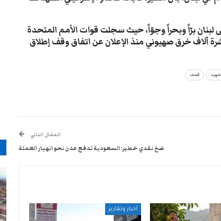
لبنان برّاً وبحراً وجوّاً، حيث سجلت قوات الأمم المتحدة
شرة آلاف خرق صهيوني منذ الإعلان عن اتفاق وقف إطلاق
شهيد
قصف
المقال التالي
م
ضخ نقدي خطير: السعودية تدفع عدن نحو انهيار العملة
أخبار وتقارير