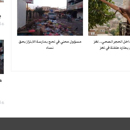
ب
8-أغسطس- 2026
لدغة الـ11 داخل الحجر الصحي.. لغز
مسؤول محلي في لحج بمارسة الابتزاز بحق
 يطارد طفلة في تعز
نساء
م
8-أغسطس- 2026