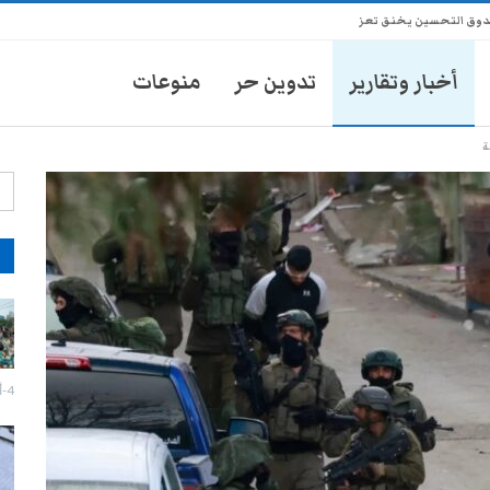
ندوق التحسين يخنق تعز
أخبار وتقارير
تدوين حر
منوعات
ة
آ
إزالة صور الزُبيدي تفجر اشتباكات
مسلحة وحالة توتر في عدن
27-يوليو- 2026
4-أغسطس- 2026
تعز: احتجاج لبائعي الدجاج رفضاً
لفرض رسوم غير قانونية
27-يوليو- 2026