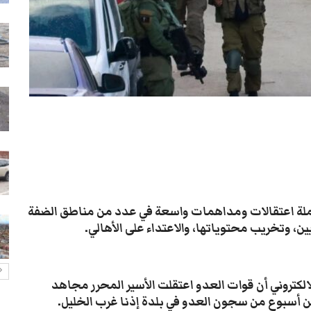
أزمة الغاز تخنق تعز والمواطنون
عالقون في الطوابير
26-يوليو- 2026
عدن: قوة عسكرية تطرد قيادات
نقابة عمال الجنوب وتصيب رئيسها
26-يوليو- 2026
أمطار لحج تغرق منازل وتُجدد
معاناة الأهالي
26-يوليو- 2026
هجوم مسلح يستهدف منزل مواطن
حملة اعتقالات ومداهمات واسعة في عدد من مناطق الضفة
في تعز
ين، وتخريب محتوياتها، والاعتداء على الأهالي.
26-يوليو- 2026
لكتروني أن قوات العدو اعتقلت الأسير المحرر مجاهد
 أسبوع من سجون العدو في بلدة إذنا غرب الخليل.