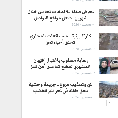
4-أغسطس- 2026
تعرض طفلة لـ9 لدغات ثعابين خلال
شهرين تشعل مواقع التواصل
4-أغسطس- 2026
كارثة بيئية.. مستنقعات المجاري
تخنق أحياء تعز
4-أغسطس- 2026
إصابة مطلوب باغتيال افتِهان
المشهري تفضح تقاعس أمن تعز
4-أغسطس- 2026
كيّ وتعذيب مروع.. جريمة وحشية
بحق طفلة في تعز تثير الغضب
3-أغسطس- 2026