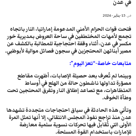
في عدن
في
15-يناير- 2026
فتحت قوات الحزام الأمني المدعومة إماراتيا، النار باتجاه
تجمع لأمهات المختطفين في ساحة العروض بمديرية خور
مكسر في عدن، أثناء وقفة احتجاجية للمطالبة بالكشف عن
مصير أبنائهن المحتجزين في سجون فصائل موالية لأبوظبي.
متابعات خاصة-“تعز اليوم”:
وبينما لم تُعرف بعد حصيلة الإصابات، أظهرت مقاطع
مصوّرة تداولها ناشطون حالة من الهلع في أوساط
المتظاهرات، مع تصاعد إطلاق النار وتفرق المحتجين تحت
وطأة الخوف.
وتأتي هذه الحادثة في سياق احتجاجات متجددة تشهدها
عدن منذ تراجع نفوذ المجلس الانتقالي، إلا أنها تمثل المرة
الأولى التي تُقابل فيها تحركات نسوية سلمية معارضة
للإمارات باستخدام القوة المسلحة.