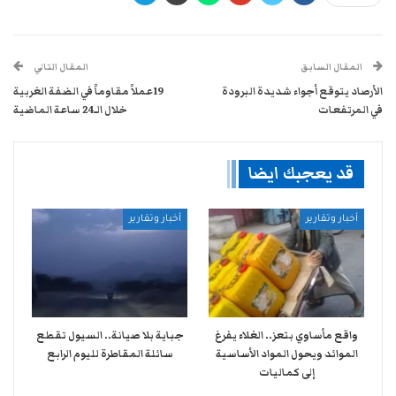
المقال السابق
المقال التالي
الأرصاد يتوقع أجواء شديدة البرودة
19عملاً مقاوماً في الضفة الغربية
في المرتفعات
خلال الـ24 ساعة الماضية
قد يعجبك ايضا
أخبار وتقارير
أخبار وتقارير
واقع مأساوي بتعز.. الغلاء يفرغ
جباية بلا صيانة.. السيول تقطع
الموائد ويحول المواد الأساسية
سائلة المقاطرة لليوم الرابع
إلى كماليات