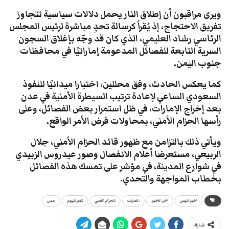
ويرى مراقبون أن إطلاق النار يحمل دلالات سياسية تتجاوز
تفريق الاحتجاج، إذ يُقرأ كرسالة تحدٍ مباشرة لرئيس المجلس
الرئاسي رشاد العليمي، الذي كان قد وجّه بإغلاق السجون
السرية التابعة للفصائل المدعومة إماراتيًا في محافظات
جنوب اليمن.
كما يعكس الحادث، وفق محللين، اختبارا ميدانيًا للنفوذ
السعودي الساعي لإعادة ترتيب السيطرة الأمنية في عدن
بعد إخراج الإمارات، في ظل استمرار بعض الفصائل، وعلى
رأسها الحزام الأمني، بمحاولات فرض الأمر الواقع.
ويأتي ذلك بالتزامن مع ظهور قائد الحزام الأمني، جلال
الربيعي، مستعرضا أعلام الانفصال وصور عيدروس الزبيدي
في شوارع المدينة، في مؤشر على تمسك هذه الفصائل
بخطاب المواجهة والتحدي.
اخبار اليمن
اخر الاخبار
الامارات
الحزام الأمني
تعز اليوم
عدن
شارك