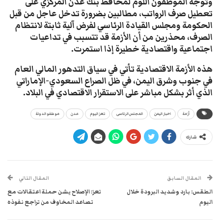
وتوجه الموظفون اللوم لمحافظ بنك عدن المركزي على
تعطيل صرف الرواتب، مطالبين بضرورة تدخل عاجل من قبل
الحكومة ومجلس القيادة الرئاسي لفرض آلية ثابتة لانتظام
الصرف، محذرين من أن الأزمة قد تتسبب في تداعيات
اجتماعية واقتصادية خطيرة إذا استمرت.
هذه الأزمة الاقتصادية تأتي في سياق التدهور المالي العام
في جنوب وشرق اليمن، في ظل الصراع السعودي-الإماراتي
الذي أثر بشكل مباشر على الاستقرار الاقتصادي في البلاد.
أزمة
اخبار اليمن
المجلس الرئاسى
تعز اليوم
عدن
موظفو الدولة
شارك
المقال السابق
المقال التالي
الطقس: بارد وشديد البرودة خلال
تعز: الإصلاح يشن حملة اعتقالات مع
اليوم
تصاعد المخاوف من تراجع نفوذه