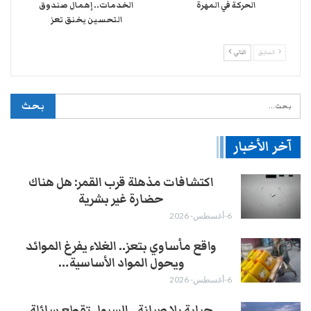
الحركة في المهرة ​
الخدمات.. إهمال صندوق
التحسين يخنق تعز
السابق
التالي
آخر الأخبار
اكتشافات مذهلة قرب القمر: هل هناك
حضارة غير بشرية
6-أغسطس- 2026
واقع مأساوي بتعز.. الغلاء يفرغ الموائد
ويحول المواد الأساسية…
6-أغسطس- 2026
جباية بلا صيانة.. السيول تقطع سائلة