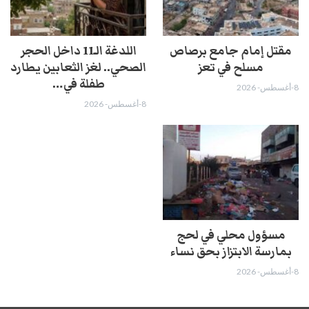
مقتل إمام جامع برصاص
اللدغة الـ11 داخل الحجر
مسلح في تعز
الصحي.. لغز الثعابين يطارد
طفلة في…
8-أغسطس- 2026
8-أغسطس- 2026
مسؤول محلي في لحج
بمارسة الابتزاز بحق نساء
8-أغسطس- 2026