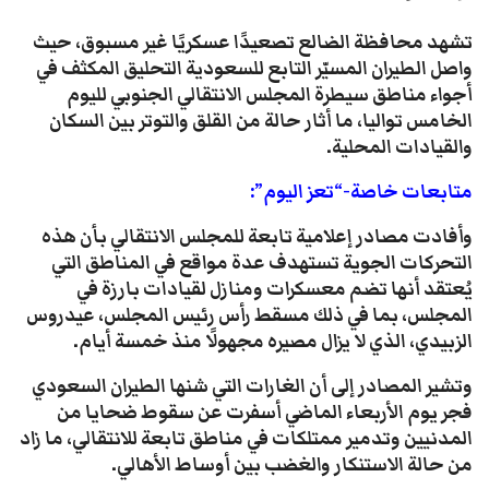
تشهد محافظة الضالع تصعيدًا عسكريًا غير مسبوق، حيث
واصل الطيران المسيّر التابع للسعودية التحليق المكثف في
أجواء مناطق سيطرة المجلس الانتقالي الجنوبي لليوم
الخامس تواليا، ما أثار حالة من القلق والتوتر بين السكان
والقيادات المحلية.
متابعات خاصة-“تعز اليوم”:
وأفادت مصادر إعلامية تابعة للمجلس الانتقالي بأن هذه
التحركات الجوية تستهدف عدة مواقع في المناطق التي
يُعتقد أنها تضم معسكرات ومنازل لقيادات بارزة في
المجلس، بما في ذلك مسقط رأس رئيس المجلس، عيدروس
الزبيدي، الذي لا يزال مصيره مجهولًا منذ خمسة أيام.
وتشير المصادر إلى أن الغارات التي شنها الطيران السعودي
فجر يوم الأربعاء الماضي أسفرت عن سقوط ضحايا من
المدنيين وتدمير ممتلكات في مناطق تابعة للانتقالي، ما زاد
من حالة الاستنكار والغضب بين أوساط الأهالي.