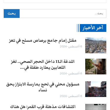
آخر الأخبار
مقتل إمام جامع برصاص مسلح في تعز
8-أغسطس- 2026
اللدغة الـ11 داخل الحجر الصحي.. لغز
الثعابين يطارد طفلة في…
8-أغسطس- 2026
مسؤول محلي في لحج بمارسة الابتزاز بحق
نساء
8-أغسطس- 2026
اكتشافات مذهلة قرب القمر: هل هناك