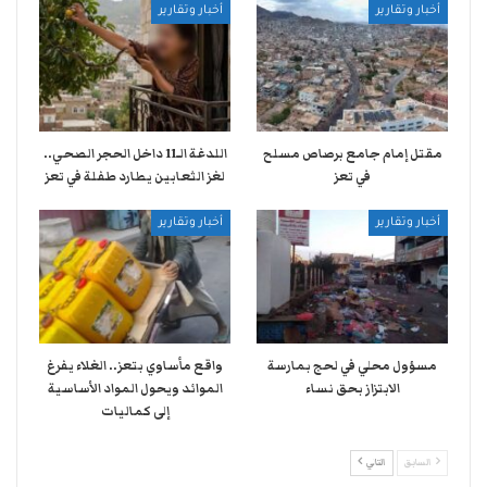
أخبار وتقارير
أخبار وتقارير
مقتل إمام جامع برصاص مسلح
اللدغة الـ11 داخل الحجر الصحي..
في تعز
لغز الثعابين يطارد طفلة في تعز
أخبار وتقارير
أخبار وتقارير
مسؤول محلي في لحج بمارسة
واقع مأساوي بتعز.. الغلاء يفرغ
الابتزاز بحق نساء
الموائد ويحول المواد الأساسية
إلى كماليات
السابق
التالي