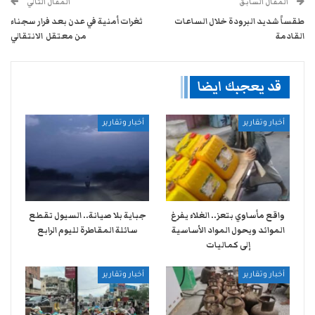
المقال السابق
المقال التالي
طقساً شديد البرودة خلال الساعات
ثغرات أمنية في عدن بعد فرار سجناء
القادمة
من معتقل الانتقالي
قد يعجبك ايضا
أخبار وتقارير
أخبار وتقارير
واقع مأساوي بتعز.. الغلاء يفرغ
جباية بلا صيانة.. السيول تقطع
الموائد ويحول المواد الأساسية
سائلة المقاطرة لليوم الرابع
إلى كماليات
أخبار وتقارير
أخبار وتقارير