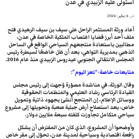
استولى عليه الزُبيدي في عدن
في
6-يناير- 2026
أعاد ورثة المستثمر الراحل علي سيف بن سيف الرهيدي فتح
ملف أحد أبرز قضايا اغتصاب الملكية الخاصة في عدن،
مطالبين باستعادة منتجعهم السياحي الواقع في الساحل
الذهبي بمديرية التواهي، بعد أن ظل خاضعًا لسيطرة رئيس
المجلس الانتقالي الجنوبي عيدروس الزبيدي منذ عام 2016.
متابعات خاصة-“تعز اليوم”:
وقال الورثة، في مناشدة مصوّرة وُجهت إلى رئيس مجلس
القيادة الرئاسي رشاد العليمي والمنظمات الحقوقية
ووسائل الإعلام، إن المنتجع أُنشئ بجهود ذاتية وتمويل
خاص، بعد استصلاح أرض جبلية صعبة وتحويلها إلى مشروع
سياحي متكامل تجاوزت كلفته سبعة ملايين دولار.
وأوضحوا أن المشروع، الذي كان من المفترض أن يشكل
رافعة اقتصادية وسياحية لمدينة عدن، تحوّل إلى مقر خاص