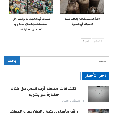
أزمة المشتقات والغاز تشل
نشاط في الجبايات وفشل في
الحركة في المهرة ​
الخدمات.. إهمال صندوق
التحسين يخنق تعز
السابق
التالي
آخر الأخبار
اكتشافات مذهلة قرب القمر: هل هناك
حضارة غير بشرية
6-أغسطس- 2026
واقع مأساوي بتعز.. الغلاء يفرغ الموائد