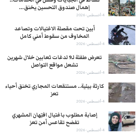
نشاط في الجبايات وفشل في الخدمات..
إهمال صندوق التحسين يخنق…
4-أغسطس- 2026
أبين تحت مقصلة الاغتيالات وتصاعد
المخاوف من سقوط أمني كامل
4-أغسطس- 2026
تعرض طفلة لـ9 لدغات ثعابين خلال شهرين
تشعل مواقع التواصل
4-أغسطس- 2026
كارثة بيئية.. مستنقعات المجاري تخنق أحياء
تعز
4-أغسطس- 2026
إصابة مطلوب باغتيال افتِهان المشهري
تفضح تقاعس أمن تعز
4-أغسطس- 2026