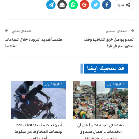
شارك
المقال السابق
المقال التالي
العدو يواصل خرق اتفاقية وقف
طقساً شديد البرودة خلال الساعات
إطلاق النار في غزة
القادمة
قد يعجبك ايضا
أخبار وتقارير
أخبار وتقارير
نشاط في الجبايات وفشل في
أبين تحت مقصلة الاغتيالات
الخدمات.. إهمال صندوق
وتصاعد المخاوف من سقوط
التحسين يخنق تعز
أمني كامل