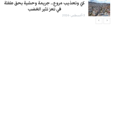
كيّ وتعذيب مروع.. جريمة وحشية بحق طفلة
في تعز تثير الغضب
3-أغسطس- 2026