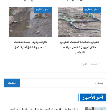
أخبار وتقارير
أخبار وتقارير
تعرض طفلة لـ9 لدغات ثعابين
كارثة بيئية.. مستنقعات
خلال شهرين تشعل مواقع
المجاري تخنق أحياء تعز
التواصل
السابق
التالي
آخر الأخبار