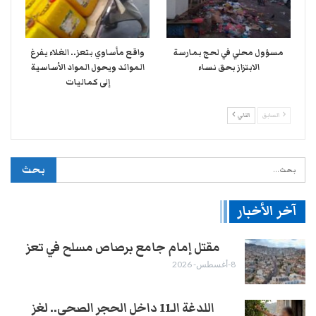
مسؤول محلي في لحج بمارسة
واقع مأساوي بتعز.. الغلاء يفرغ
الابتزاز بحق نساء
الموائد ويحول المواد الأساسية
إلى كماليات
السابق
التالي
آخر الأخبار
مقتل إمام جامع برصاص مسلح في تعز
8-أغسطس- 2026
اللدغة الـ11 داخل الحجر الصحي.. لغز