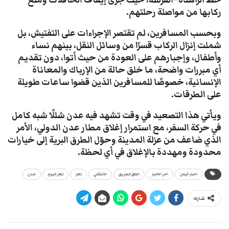
ركابها من مواصلة رحلتهم.
وبحسب المسافرين، لم تقتصر الإجراءات على التفتيش، بل
شملت إنزال الركاب قسرًا من وسائل النقل، بينهم نساء
وأطفال، وإجبارهم على العودة من حيث أتوا، دون تقديم
أي مبررات واضحة، ما خلق حالة من الإرباك والمعاناة
الإنسانية، خصوصًا للمسافرين الذين قضوا ساعات طويلة
على الطرقات.
ويأتي هذا التصعيد في وقت تشهد فيه عدن شللًا شبه كامل
في حركة السفر، مع استمرار إغلاق مطار عدن الدولي، الأمر
الذي ضاعف من عزلة المدينة وحوّل الطرق البرية إلى خيارات
محدودة ومهددة بالإغلاق في أي لحظة.
اخبار اليمن
اخر الاخبار
اغلاق الطريق
الانتقالي
تعز
تعز اليوم
عدن
شارك