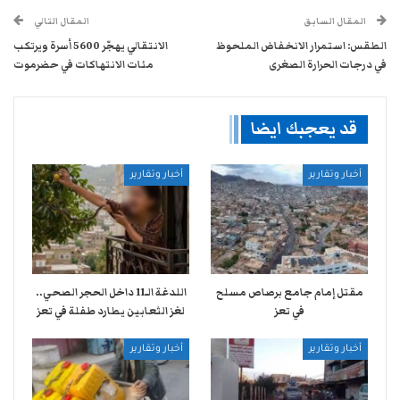
المقال السابق
المقال التالي
الطقس: استمرار الانخفاض الملحوظ
الانتقالي يهجّر 5600 أسرة ويرتكب
في درجات الحرارة الصغرى
مئات الانتهاكات في حضرموت
قد يعجبك ايضا
أخبار وتقارير
أخبار وتقارير
مقتل إمام جامع برصاص مسلح
اللدغة الـ11 داخل الحجر الصحي..
في تعز
لغز الثعابين يطارد طفلة في تعز
أخبار وتقارير
أخبار وتقارير