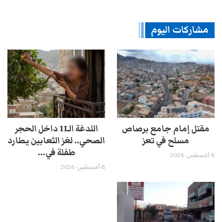
مشاركات اليوم
مقتل إمام جامع برصاص
اللدغة الـ11 داخل الحجر
مسلح في تعز
الصحي.. لغز الثعابين يطارد
طفلة في…
8-أغسطس- 2026
8-أغسطس- 2026