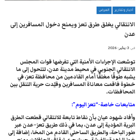
أخبار وتقارير
العرض
الانتقالي يغلق طرق تعز ويمنع دخول المسافرين إلى
عدن
في
3-يناير- 2026
توسّعت الإجراءات الأمنية التي تفرضها قوات المجلس
الانتقالي الجنوبي في محيط مدينة عدن، لتتحول إلى ما
يشبه طوقًا مغلقًا أمام القادمين من محافظة تعز، في
خطوة فاقمت معاناة المسافرين وقيّدت حرية التنقل بين
المحافظات.
متابعات خاصة-“تعز اليوم”:
وأفاد شهود عيان بأن نقاط تابعة للانتقالي قطعت الطرق
البرية المؤدية إلى عدن، بما في ذلك طريق تعز–عدن عبر
طور الباحة، والطريق الساحلي القادم من المخا، إضافة إلى
خط الراهدة–الفرشة، حيث جرى إيقاف الحافلات ومنع