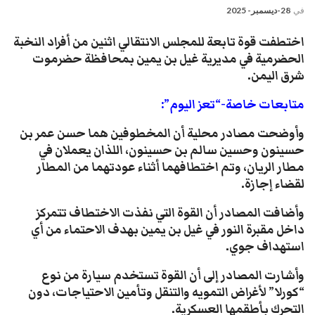
في
28-ديسمبر- 2025
اختطفت قوة تابعة للمجلس الانتقالي اثنين من أفراد النخبة
الحضرمية في مديرية غيل بن يمين بمحافظة حضرموت
شرق اليمن.
متابعات خاصة-“تعز اليوم”:
وأوضحت مصادر محلية أن المخطوفين هما حسن عمر بن
حسينون وحسين سالم بن حسينون، اللذان يعملان في
مطار الريان، وتم اختطافهما أثناء عودتهما من المطار
لقضاء إجازة.
وأضافت المصادر أن القوة التي نفذت الاختطاف تتمركز
داخل مقبرة النور في غيل بن يمين بهدف الاحتماء من أي
استهداف جوي.
وأشارت المصادر إلى أن القوة تستخدم سيارة من نوع
“كورلا” لأغراض التمويه والتنقل وتأمين الاحتياجات، دون
التحرك بأطقمها العسكرية.