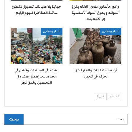
واقع مأساوي بتعز.. الغلاء يفرغ
جباية بلا صيانة.. السيول تقطع
الموائد ويحول المواد الأساسية
سائلة المقاطرة لليوم الرابع
إلى كماليات
أخبار وتقارير
أخبار وتقارير
أزمة المشتقات والغاز تشل
نشاط في الجبايات وفشل في
الحركة في المهرة ​
الخدمات.. إهمال صندوق
التحسين يخنق تعز
السابق
التالي