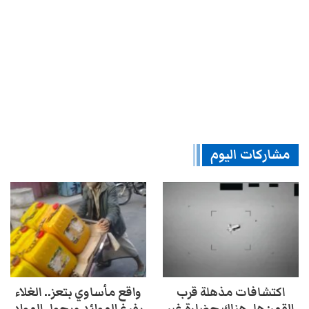
مشاركات اليوم
اكتشافات مذهلة قرب
واقع مأساوي بتعز.. الغلاء
القمر: هل هناك حضارة غير
يفرغ الموائد ويحول المواد