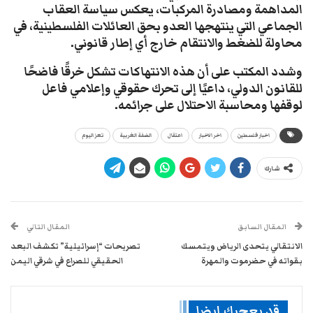
المداهمة ومصادرة المركبات، يعكس سياسة العقاب
الجماعي التي ينتهجها العدو بحق العائلات الفلسطينية، في
محاولة للضغط والانتقام خارج أي إطار قانوني.
وشدد المكتب على أن هذه الانتهاكات تشكل خرقًا فاضحًا
للقانون الدولي، داعيًا إلى تحرك حقوقي وإعلامي فاعل
لوقفها ومحاسبة الاحتلال على جرائمه.
اخبار فلسطين
اخر الاخبار
اعتقال
الضفة الغربية
تعز اليوم
شارك
المقال السابق
المقال التالي
الانتقالي يتحدى الرياض ويتمسك
تصريحات “إسرائيلية” تكشف البعد
بقواته في حضرموت والمهرة
الحقيقي للصراع في شرقي اليمن
قد يعجبك ايضا