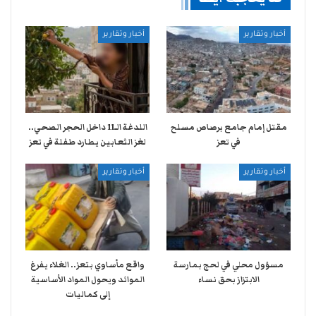
أخبار وتقارير
أخبار وتقارير
مقتل إمام جامع برصاص مسلح
اللدغة الـ11 داخل الحجر الصحي..
في تعز
لغز الثعابين يطارد طفلة في تعز
أخبار وتقارير
أخبار وتقارير
مسؤول محلي في لحج بمارسة
واقع مأساوي بتعز.. الغلاء يفرغ
الابتزاز بحق نساء
الموائد ويحول المواد الأساسية
إلى كماليات