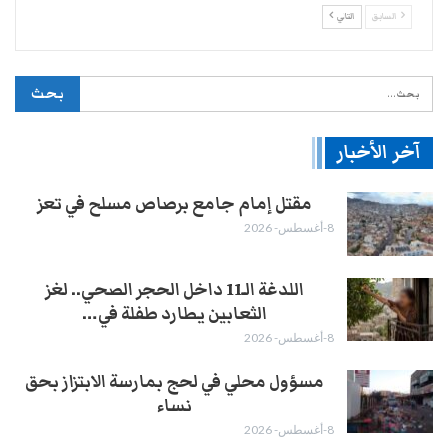
السابق
التالي
آخر الأخبار
مقتل إمام جامع برصاص مسلح في تعز
8-أغسطس- 2026
اللدغة الـ11 داخل الحجر الصحي.. لغز
الثعابين يطارد طفلة في…
8-أغسطس- 2026
مسؤول محلي في لحج بمارسة الابتزاز بحق
نساء
8-أغسطس- 2026