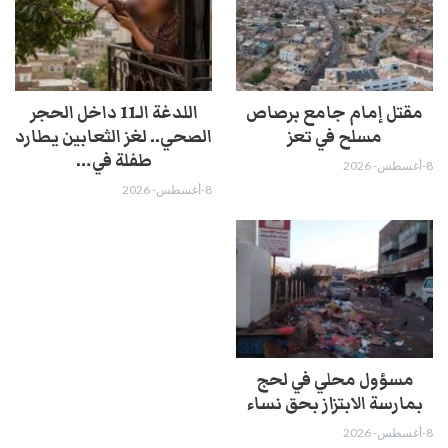
مقتل إمام جامع برصاص
اللدغة الـ11 داخل الحجر
مسلح في تعز
الصحي.. لغز الثعابين يطارد
طفلة في…
8-أغسطس- 2026
8-أغسطس- 2026
مسؤول محلي في لحج
بمارسة الابتزاز بحق نساء
8-أغسطس- 2026