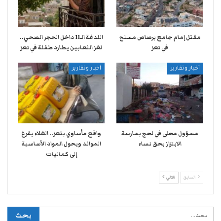
مقتل إمام جامع برصاص مسلح
اللدغة الـ11 داخل الحجر الصحي..
في تعز
لغز الثعابين يطارد طفلة في تعز
أخبار وتقارير
أخبار وتقارير
مسؤول محلي في لحج بمارسة
واقع مأساوي بتعز.. الغلاء يفرغ
الابتزاز بحق نساء
الموائد ويحول المواد الأساسية
إلى كماليات
السابق
التالي