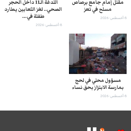
مقتل إمام جامع برصاص
اللدغة الـ11 داخل الحجر
مسلح في تعز
الصحي.. لغز الثعابين يطارد
طفلة في…
8-أغسطس- 2026
8-أغسطس- 2026
مسؤول محلي في لحج
بمارسة الابتزاز بحق نساء
8-أغسطس- 2026