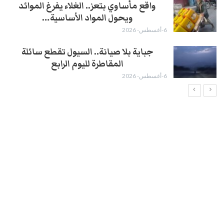
واقع مأساوي بتعز.. الغلاء يفرغ الموائد
ويحول المواد الأساسية…
6-أغسطس- 2026
جباية بلا صيانة.. السيول تقطع سائلة
المقاطرة لليوم الرابع
6-أغسطس- 2026