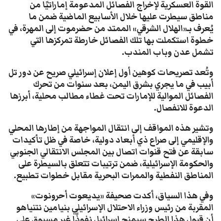
القوة العسكرية لإخراج الفصائل المدعومة إماراتيًا من
مناطق سيطرت عليها خلال الأسابيع الماضية ضمن ما
يُعرف بـ«الهلال الشرقي» الممتد من حضرموت إلى المهرة، في
خطوة استكملت بها تلك الفصائل خارطة تمركزها التي
تشمل عدن وباب المندب.
وتُعد تصريحات كوهين أول إعلان إسرائيلي صريح عن دور تل
أبيب في ما يجري بشرق اليمن، بعد سنوات من تحرك
الفصائل الموالية للإمارات تحت غطاء مطالب محلية، أبرزها
الدعوة للانفصال.
وتشير هذه المواقف إلى انتقال المواجهة من إطارها المحلي
والإقليمي إلى صراع ذي أبعاد دولية، خاصة في ظل تأكيدات
سابقة عن فتح قنوات اتصال بين المجلس الانتقالي الجنوبي
والحكومة الإسرائيلية، ضمن ترتيبات تتعلق بالسيطرة على
المناطق النفطية والممرات البحرية مقابل خطوات تطبيع.
وفي هذا السياق، أكدت صحيفة «يديعوت أحرونوت»
المقربة من رئيس وزراء الاحتلال الإسرائيلي بنيامين نتنياهو
أن قبول هذا الطرح سيمنح إسرائيل نفوذًا غير مسبوق على