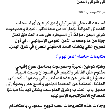
في شرقي اليمن
في
27-ديسمبر- 2025
استبعد الصحفي الإسرائيلي إيدي كوهين أي انسحاب
للفصائل الموالية للإمارات من محافظتي المهرة وحضرموت
شرقي اليمن، مؤكدًا أن السيطرة على هذه المناطق تمثل
جزءًا من ما وصفه بـ«الأمن القومي الإسرائيلي»، في أول
تصريح علني يكشف البعد الحقيقي للصراع في شرق اليمن.
متابعات خاصة-“تعز اليوم”:
وشبّه كوهين المهرة وحضرموت بمناطق صراع إقليمي
مفتوح مثل الفاشر والأبيض في السودان وسرت الليبية،
معتبرًا أن التخلي عن هذه المناطق، التي وصفها بالأحواض
المائية الممتدة من المحيط الهندي وخليج عدن وصولًا إلى
مضيق باب المندب وشرق المتوسط، يشكل تهديدًا مباشرًا
للمصالح الاستراتيجية الإسرائيلية.
وجاءت هذه التصريحات عقب تلويح سعودي باستخدام