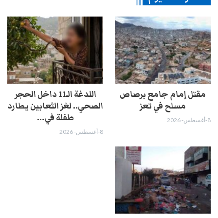
مقتل إمام جامع برصاص
اللدغة الـ11 داخل الحجر
مسلح في تعز
الصحي.. لغز الثعابين يطارد
طفلة في…
8-أغسطس- 2026
8-أغسطس- 2026