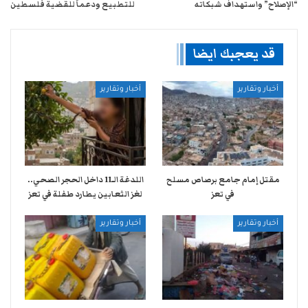
“الإصلاح” واستهداف شبكاته
للتطبيع ودعماً للقضية فلسطين
قد يعجبك ايضا
أخبار وتقارير
أخبار وتقارير
مقتل إمام جامع برصاص مسلح
اللدغة الـ11 داخل الحجر الصحي..
في تعز
لغز الثعابين يطارد طفلة في تعز
أخبار وتقارير
أخبار وتقارير