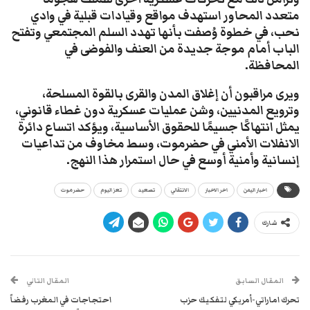
متعدد المحاور استهدف مواقع وقيادات قبلية في وادي
نحب، في خطوة وُصفت بأنها تهدد السلم المجتمعي وتفتح
الباب أمام موجة جديدة من العنف والفوضى في
المحافظة.
ويرى مراقبون أن إغلاق المدن والقرى بالقوة المسلحة،
وترويع المدنيين، وشن عمليات عسكرية دون غطاء قانوني،
يمثل انتهاكًا جسيمًا للحقوق الأساسية، ويؤكد اتساع دائرة
الانفلات الأمني في حضرموت، وسط مخاوف من تداعيات
إنسانية وأمنية أوسع في حال استمرار هذا النهج.
اخبار اليمن
اخر الاخبار
الانتقالي
تصعيد
تعز اليوم
حضرموت
شارك
المقال السابق
المقال التالي
تحرك اماراتي-أمريكي لتفكيك حزب
احتجاجات في المغرب رفضاً