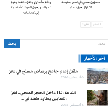
مسؤول محلي في لحج بمارسة
واقع مأساوي بتعز.. الغلاء يفرغ
الابتزاز بحق نساء
الموائد ويحول المواد الأساسية
إلى كماليات
السابق
التالي
آخر الأخبار
مقتل إمام جامع برصاص مسلح في تعز
8-أغسطس- 2026
اللدغة الـ11 داخل الحجر الصحي.. لغز
الثعابين يطارد طفلة في…
8-أغسطس- 2026