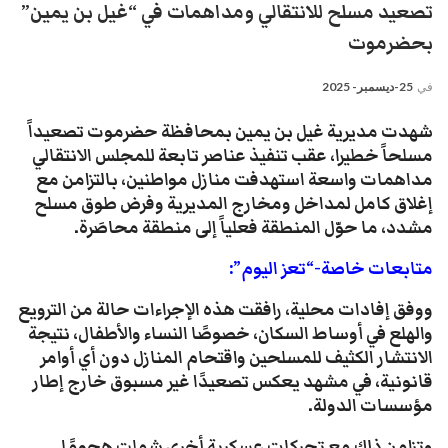
تصعيد مسلح للانتقالي ومداهمات في “غيل بن يمين”
بحضرموت
في
25-ديسمبر- 2025
شهدت مديرية غيل بن يمين بمحافظة حضرموت تصعيداً
مسلحاً خطيرا، عقب تنفيذ عناصر تابعة للمجلس الانتقالي
مداهمات واسعة استهدفت منازل مواطنين، بالتزامن مع
إغلاق كامل لمداخل ومخارج المديرية وفرض طوق مسلح
مشدد، ما حوّل المنطقة فعلياً إلى منطقة محاصَرة.
متابعات خاصة-“تعز اليوم”:
ووفق إفادات محلية، رافقت هذه الإجراءات حالة من الترويع
والهلع في أوساط السكان، خصوصًا النساء والأطفال، نتيجة
الانتشار الكثيف للمسلحين واقتحام المنازل دون أي أوامر
قانونية، في مشهد يعكس تصعيدًا غير مسبوق خارج إطار
مؤسسات الدولة.
وتزامن ذلك مع تحركات عسكرية أخرى شملت هجومًا