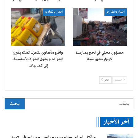
أخبار وتقارير
أخبار وتقارير
مسؤول محلي في لحج بمارسة
واقع مأساوي بتعز.. الغلاء يفرغ
الابتزاز بحق نساء
الموائد ويحول المواد الأساسية
إلى كماليات
السابق
التالي
آخر الأخبار
مقتل إمام جامع برصاص مسلح في تعز