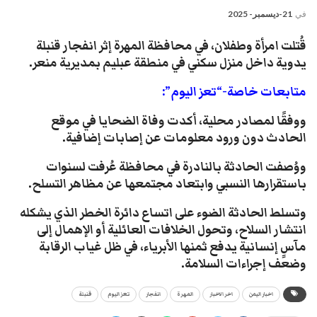
في
21-ديسمبر- 2025
قُتلت امرأة وطفلان، في محافظة المهرة إثر انفجار قنبلة
يدوية داخل منزل سكني في منطقة عبليم بمديرية منعر.
متابعات خاصة-“تعز اليوم”:
ووفقًا لمصادر محلية، أكدت وفاة الضحايا في موقع
الحادث دون ورود معلومات عن إصابات إضافية.
ووُصفت الحادثة بالنادرة في محافظة عُرفت لسنوات
باستقرارها النسبي وابتعاد مجتمعها عن مظاهر التسلح.
وتسلط الحادثة الضوء على اتساع دائرة الخطر الذي يشكله
انتشار السلاح، وتحول الخلافات العائلية أو الإهمال إلى
مآسٍ إنسانية يدفع ثمنها الأبرياء، في ظل غياب الرقابة
وضعف إجراءات السلامة.
اخبار اليمن
اخر الاخبار
المهرة
انفجار
تعز اليوم
قنبلة