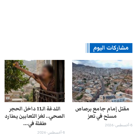
مشاركات اليوم
مقتل إمام جامع برصاص
اللدغة الـ11 داخل الحجر
مسلح في تعز
الصحي.. لغز الثعابين يطارد
طفلة في…
8-أغسطس- 2026
8-أغسطس- 2026