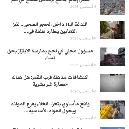
8-أغسطس- 2026
اللدغة الـ11 داخل الحجر الصحي.. لغز
الثعابين يطارد طفلة في…
8-أغسطس- 2026
مسؤول محلي في لحج بمارسة الابتزاز بحق
نساء
8-أغسطس- 2026
اكتشافات مذهلة قرب القمر: هل هناك
حضارة غير بشرية
6-أغسطس- 2026
واقع مأساوي بتعز.. الغلاء يفرغ الموائد
ويحول المواد الأساسية…
6-أغسطس- 2026