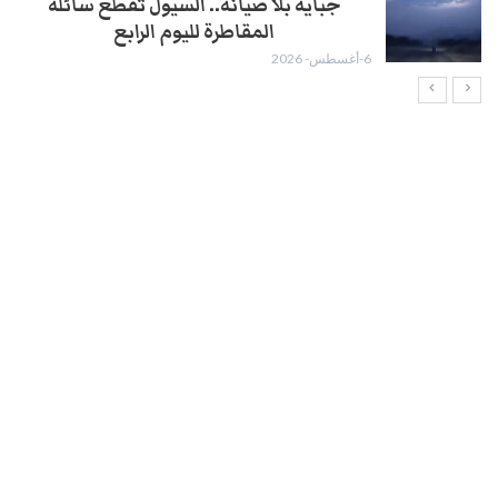
جباية بلا صيانة.. السيول تقطع سائلة
المقاطرة لليوم الرابع
6-أغسطس- 2026