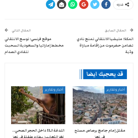
شارك
المقال السابق
المقال التالي
المكلا: مليشيا الانتقالي تمنع نادي
موقع فرنسي: توسع الانتقالي
تضامن حضرموت من إقامة مباراة
مخطط إماراتيا والسعودية انسحبت
ودّية
لتفادي الصدام
قد يعجبك ايضا
أخبار وتقارير
أخبار وتقارير
مقتل إمام جامع برصاص مسلح
اللدغة الـ11 داخل الحجر الصحي..
في تعز
لغز الثعابين يطارد طفلة في تعز