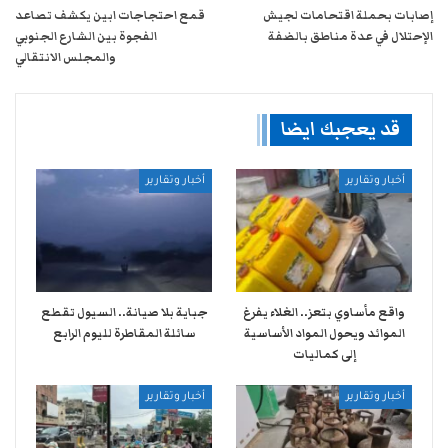
إصابات بحملة اقتحامات لجيش
قمع احتجاجات ابين يكشف تصاعد
الإحتلال في عدة مناطق بالضفة
الفجوة بين الشارع الجنوبي
والمجلس الانتقالي
قد يعجبك ايضا
أخبار وتقارير
أخبار وتقارير
واقع مأساوي بتعز.. الغلاء يفرغ
جباية بلا صيانة.. السيول تقطع
الموائد ويحول المواد الأساسية
سائلة المقاطرة لليوم الرابع
إلى كماليات
أخبار وتقارير
أخبار وتقارير