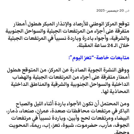
في
20-ديسمبر- 2025
توقع المركز الوطني للأرصاد والإنذار المبكر هطول أمطار
متفرقة على أجزاء من المرتفعات الجبلية والسواحل الجنوبية
والشرقية، وأجواء بادرة وباردة نسبياً في المرتفعات الجبلية
خلال الـ 24 ساعة المقبلة.
متابعات خاصة-“تعز اليوم”:
ووفق النشرة الجوية الصادرة عن المركز، من المتوقع هطول
أمطار متفرقة على أجزاء من المرتفعات الجبلية والهضاب
الداخلية والسواحل الجنوبية والشرقية والمناطق الداخلية
المحاذية لها.
ومن المحتمل أن تكون الأجواء باردة أثناء الليل والصباح
الباكر في مرتفعات محافظات صعدة، عمران، صنعاء، ذمار،
البيضاء ومرتفعات لحج وأبين، وباردة نسبياً في مرتفعات
الجوف، مأرب، حضرموت، شبوة، تعز، إب، ريمة، المحويت
وحجة.