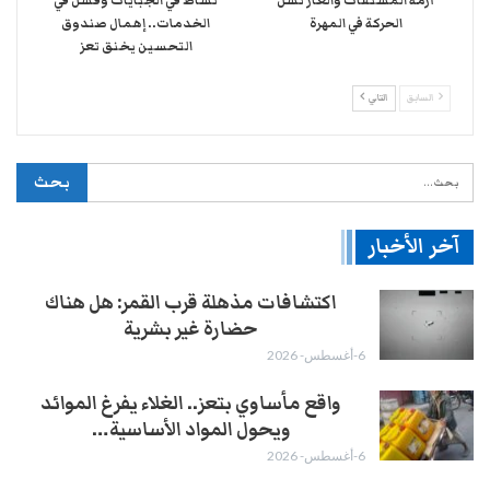
أزمة المشتقات والغاز تشل
نشاط في الجبايات وفشل في
الحركة في المهرة ​
الخدمات.. إهمال صندوق
التحسين يخنق تعز
السابق
التالي
آخر الأخبار
اكتشافات مذهلة قرب القمر: هل هناك
حضارة غير بشرية
6-أغسطس- 2026
واقع مأساوي بتعز.. الغلاء يفرغ الموائد
ويحول المواد الأساسية…
6-أغسطس- 2026