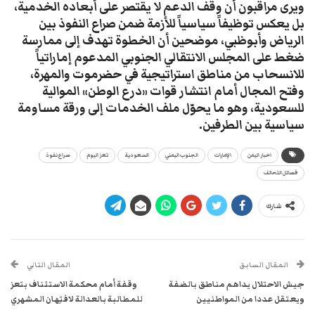
ويرى مراقبون أن وقف الدعم لا يقتصر على أبعاده الخدمية،
بل يعكس توظيفاً سياسياً للأزمة ضمن صراع النفوذ بين
الرياض وأبوظبي، موضحين أن الخطوة تهدف إلى ممارسة
ضغط على المجلس الانتقالي الجنوبي المدعوم إماراتياً
للانسحاب من مناطق استراتيجية في حضرموت والمهرة،
وفتح المجال أمام انتشار قوات «درع الوطن» الموالية
للسعودية، وهو ما يحوّل ملف الخدمات إلى ورقة مساومة
سياسية بين الطرفين.
اخبار اليمن
الإمارات
الجنوب اليمني
السعودية
تعز اليوم
صراع نفوذ
فصائل التحالف
شارك
المقال السابق
المقال التالي
جيش الاحتلال يداهم مناطق بالضفة
وقفة أمام محكمة الاستئناف بتعز
ويعتقل عددا من المواطنيين
للمطالبة بالعدالة لافتِهان المشهري