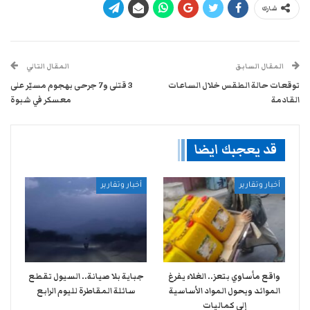
شارك
المقال السابق
المقال التالي
توقعات حالة الطقس خلال الساعات
3 قتلى و7 جرحى بهجوم مسيّر على
القادمة
معسكر في شبوة
قد يعجبك ايضا
أخبار وتقارير
أخبار وتقارير
واقع مأساوي بتعز.. الغلاء يفرغ
جباية بلا صيانة.. السيول تقطع
الموائد ويحول المواد الأساسية
سائلة المقاطرة لليوم الرابع
إلى كماليات